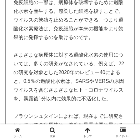
免疫細胞の一部は、病原体を破壊するために過酸
化水素を産生する。感染した細胞を殺すことで、
ウイルスの繁殖を止めることができる。つまり過
酸化水素療法は、免疫細胞が本来の機能をより効
果的に発揮するのを助けるのです。
さまざまな病原体に対する過酸化水素の使用につ
いては、多くの研究がなされている。例えば、22
の研究を対象とした2020年のレビュー40による
と、0.5％の過酸化水素は、SARSやMERSの原因
ウイルスを含むさまざまなヒト・コロナウイルス
を、暴露後1分以内に効果的に不活化した。
ブラウンシュタインによれば、現在までに研究さ
れたすべての病原体は、濃度や暴露時間は異なる
ものの、過酸化水素に屈することが判明してい
ホーム
検索
トップ
サイドバー