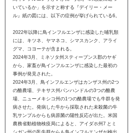
いているか」を示すと称する『デイリー・メー
ル』紙の図には、以下の症例が挙げられている6。
2022年以降に鳥インフルエンザに感染した哺乳類
には、キツネ、ヤマネコ、シマスカンク、アライ
グマ、コヨーテが含まれる。
2024年3月、ミネソタ州スティーブンス郡のヤギ
から、家畜が鳥インフルエンザに感染した最初の
事例が発見された。
2024年3月、鳥インフルエンザはカンザス州の2つ
の酪農場、テキサス州パンハンドルの3つの酪農
場、ニューメキシコ州の1つの酪農場でも牛群を発
病させた。発病した牛から採取された未殺菌の牛
乳サンプルからも病原菌の陽性反応が出た。米国
農務省動植物検疫局によると、アイダホ州7 とミ
シガン州の乳牛群からも鳥インフルエンザが検出