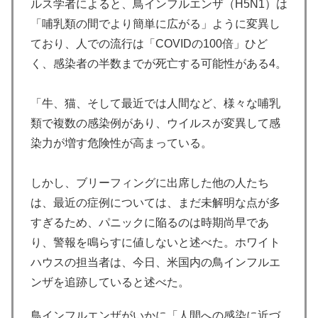
ルス学者によると、鳥インフルエンザ（H5N1）は
「哺乳類の間でより簡単に広がる」ように変異し
ており、人での流行は「COVIDの100倍」ひど
く、感染者の半数までが死亡する可能性がある4。
「牛、猫、そして最近では人間など、様々な哺乳
類で複数の感染例があり、ウイルスが変異して感
染力が増す危険性が高まっている。
しかし、ブリーフィングに出席した他の人たち
は、最近の症例については、まだ未解明な点が多
すぎるため、パニックに陥るのは時期尚早であ
り、警報を鳴らすに値しないと述べた。ホワイト
ハウスの担当者は、今日、米国内の鳥インフルエ
ンザを追跡していると述べた。
鳥インフルエンザがいかに「人間への感染に近づ