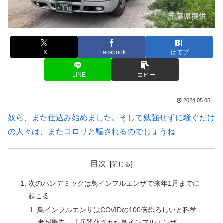
X
Facebook
はてブ
LINE
コピー
2024.05.05
奴ら、また仕込み始めました。そして勉強せずに騒ぐだけ
の人々は、またコロリと騙されるのでしょうね
目次
次のパンデミックは鳥インフルエンザで来年1月までに
起こる
鳥インフルエンザはCOVIDの100倍恐ろしいと科学
者が警告。「兵器化された鳥インフルエンザ