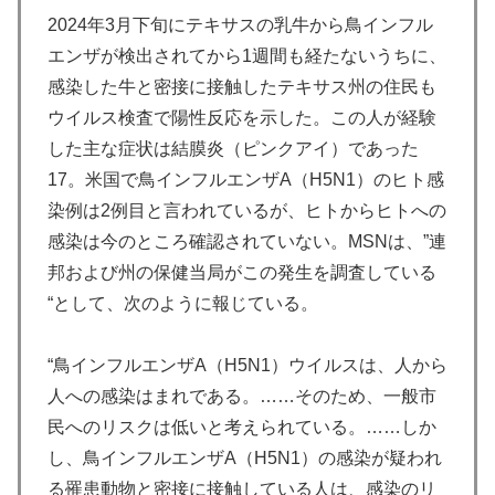
2024年3月下旬にテキサスの乳牛から鳥インフル
エンザが検出されてから1週間も経たないうちに、
感染した牛と密接に接触したテキサス州の住民も
ウイルス検査で陽性反応を示した。この人が経験
した主な症状は結膜炎（ピンクアイ）であった
17。米国で鳥インフルエンザA（H5N1）のヒト感
染例は2例目と言われているが、ヒトからヒトへの
感染は今のところ確認されていない。MSNは、”連
邦および州の保健当局がこの発生を調査している
“として、次のように報じている。
“鳥インフルエンザA（H5N1）ウイルスは、人から
人への感染はまれである。……そのため、一般市
民へのリスクは低いと考えられている。……しか
し、鳥インフルエンザA（H5N1）の感染が疑われ
る罹患動物と密接に接触している人は、感染のリ