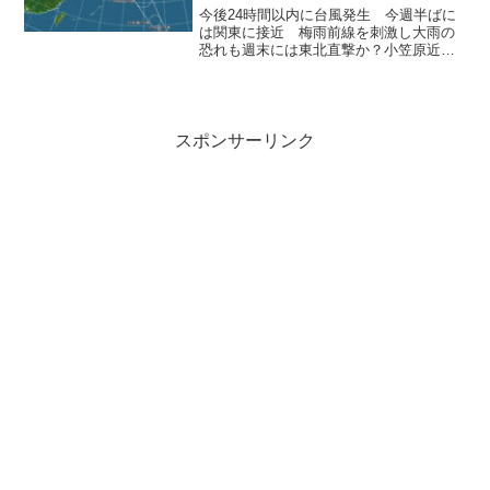
今後24時間以内に台風発生 今週半ばに
は関東に接近 梅雨前線を刺激し大雨の
恐れも週末には東北直撃か？小笠原近海
の熱帯低気圧が今後24時間以内に台風へ
発達。進路を北に進め、今週半ばには関
東に近づく恐れ。梅雨前線を刺激し、台
風から離れた地域でも...
スポンサーリンク