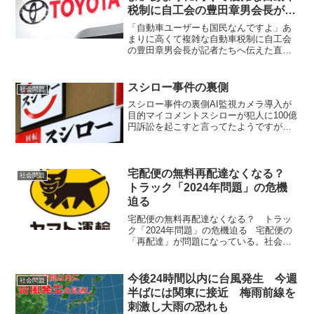
税制に自工会の豊田章男会長が記
者たちへ伝えた直球ど真ん中
「自動車ユーザーも国民なんですよ」あ
まりに高くて複雑な自動車税制に自工会
の豊田章男会長が記者たちへ伝えた直球
ど真ん中豊田会長の声は政府に届くの
か？あまりにも冷たい政府の対応！ 来
年度(令和5年度/2023年度)の政府予算編成
スシロー事件の裏側
社会問題
が始まろうとして...
スシロー事件の裏側AI監視カメラ導入が
目的マイコメントスシローが犯人に100億
円訴訟を起こすと言ってたようですが、
その後の動きがありませんね。これも恫
喝に近い脅しなのでしょうか？何となく
胡散臭い事件であり、最初からAI監視カ
メラを導入します...
宅配便の無料再配達なくなる？
社会問題
トラック「2024年問題」の危機
迫る
宅配便の無料再配達なくなる？ トラッ
ク「2024年問題」の危機迫る 宅配便の
「再配達」が問題になっている。社会的
に無駄なコストを生み出しているから
だ。国土交通省は2023年4月を再配達削減
月間とし、さまざまな取り組みをしてき
今後24時間以内に台風発生 今週
社会問題
た。再配達が...
半ばには関東に接近 梅雨前線を
刺激し大雨の恐れも