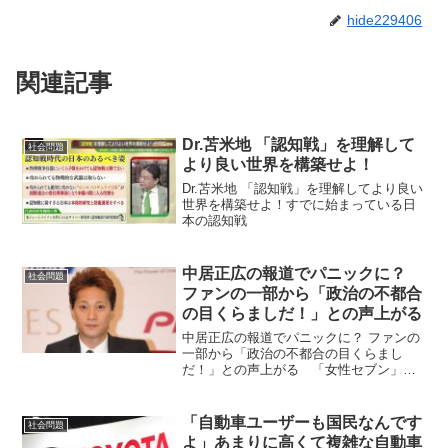
hide229406
関連記事
Dr.苫米地 「認知戦」を理解して
社会問題
より良い世界を構築せよ！
Dr.苫米地 「認知戦」を理解してより良い
世界を構築せよ！すでに始まっている日
本の認知戦
中居正広の報道でパニックに？
社会問題
ファンの一部から「政治の不都合
の目くらましだ！」との声上がる
中居正広の報道でパニックに？ ファンの
一部から「政治の不都合の目くらまし
だ！」との声上がる 「女性セブン」
（2025年1月2日・9日合併号）の記事に
端を発した、元SMAPの中居正広（52）
の女性トラブル報道。12月26日発売の
「自動車ユーザーも国民なんです
社会問題
「週刊文春」で...
よ」あまりに高くて複雑な自動車