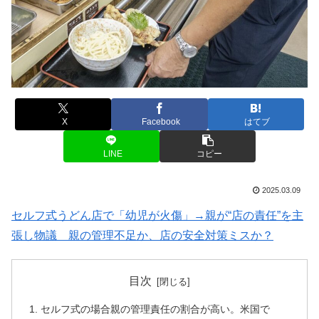
X
Facebook
はてブ
LINE
コピー
2025.03.09
セルフ式うどん店で「幼児が火傷」→親が“店の責任”を主
張し物議 親の管理不足か、店の安全対策ミスか？
目次
セルフ式の場合親の管理責任の割合が高い。米国で