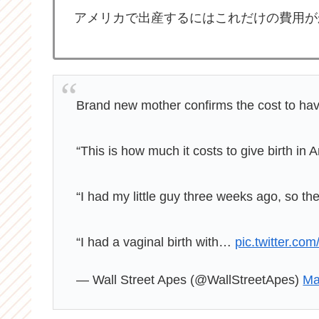
アメリカで出産するにはこれだけの費用が
Brand new mother confirms the cost to hav
“This is how much it costs to give birth in
“I had my little guy three weeks ago, so the
“I had a vaginal birth with…
pic.twitter.co
— Wall Street Apes (@WallStreetApes)
Ma