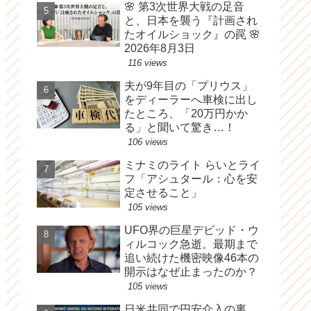
🌸 第3次世界大戦の足音
と、日本を襲う『計画され
たオイルショック』の罠 🌸
2026年8月3日
116 views
夫が9年目の「プリウス」
をディーラーへ車検に出し
たところ、「20万円かか
る」と聞いて驚き…！
106 views
ミナミのライト らいとライ
フ「アシュタール：心を安
定させること」
105 views
UFO界の巨星デビッド・ウ
ィルコック急逝。最期まで
追い続けた機密映像46本の
開示はなぜ止まったのか？
105 views
日米共同で円安介入の裏