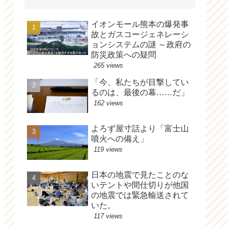
イオンモール熊本の爆発事
故とガスコージェネレーシ
ョンシステムの謎 ～政府の
防災政策への疑問
265 views
「今、私たちが目撃してい
るのは、最後の幕……だ」
162 views
よろず屋寸話より「富士山
噴火への備え」
119 views
日本の地震で見たことのな
いテントや間仕切りが他国
の地震では緊急輸送されて
いた。
117 views