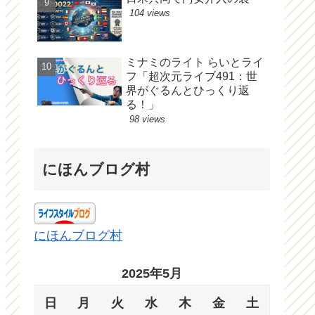
104 views
ミナミのライト らいとライ
フ「超次元ライブ491：世
界がぐるんとひっくり返
る！」
98 views
にほんブログ村
にほんブログ村
2025年5月
日
月
火
水
木
金
土