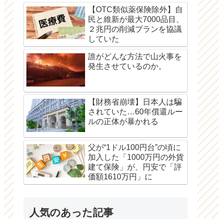
【OTC類似薬保険除外】自
民と維新が最大7000品目、
２兆円の削減プランを協議
していた
誰がどんな方法で山火事を
発生させているのか。
【財務省崩壊】日本人は騙
されていた…60年償還ルー
ルの正体が暴かれる
父が“1ドル100円台”の頃に
加入した「1000万円の外貨
建て保険」が、円安で「評
価額1610万円」に
人気のあった記事