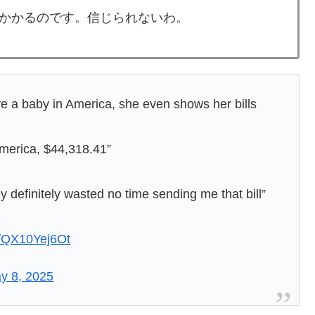
かかるのです。信じられないわ。
e a baby in America, she even shows her bills
 America, $44,318.41”
y definitely wasted no time sending me that bill”
m/QX10Yej6Ot
y 8, 2025