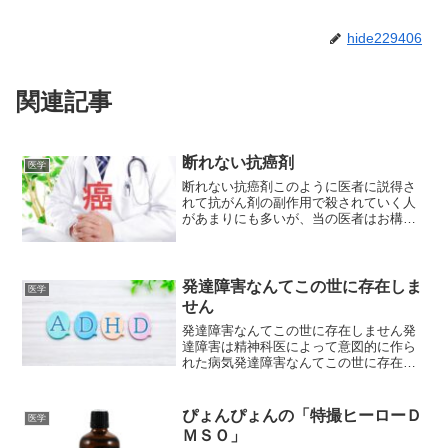
hide229406
関連記事
断れない抗癌剤
医学
断れない抗癌剤このように医者に説得さ
れて抗がん剤の副作用で殺されていく人
があまりにも多いが、当の医者はお構い
なし。最後は学会発表の症例にされるだ
け。2025年4月11日に来院した72歳の女
性がこんなことを言う。「少し前、4月2
日に抗癌剤をし...
発達障害なんてこの世に存在しま
医学
せん
発達障害なんてこの世に存在しません発
達障害は精神科医によって意図的に作ら
れた病気発達障害なんてこの世に存在し
ません そもそも「発達障害」なんて
病名は、歴史上精神科医が思いつきで作
ったものです。 賢い、知能を蓄積してい
ぴょんぴょんの「特撮ヒーローＤ
医学
る最中の子どもの頭にお...
ＭＳＯ」