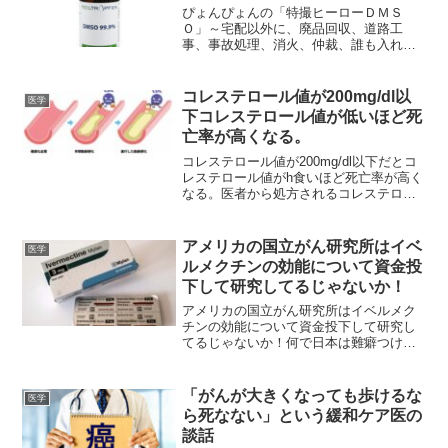
ぴょんぴょんの「特撮ヒーローＤＭＳ
Ｏ」～宅配以外に、廃品回収、道路工
事、事故処理、消火、仲裁、誰も入れな
い厳重警戒領域に侵入 ＤＭＳＯについ
て、これまで2回、こことここに書きまし
た。 それでも、まだまだ知りたいこと
コレステロール値が200mg/dl以
医学
がいっぱいあります。 読者...
下コレステロール値が低いほど死
亡率が高くなる。
コレステロール値が200mg/dl以下だとコ
レステロール値がh食いほど死亡率が高く
なる。医者から処方されるコレステロー
ル低下薬の闇！ コレステロール値を下げ
ることで、心臓病のリスクを減らすこと
ができますか? コレステロールを下げる
アメリカの国立がん研究所はイベ
医学
ためにスタ...
ルメクチンの効能について資金投
下して研究してるじゃないか！
アメリカの国立がん研究所はイベルメク
チンの効能について資金投下して研究し
てるじゃないか！何で日本は難癖つけて
埋もれさせるんだ？おかしすぎるよね。
イベルメクチン（ivermectin）は、1970
年代半ばに発見されたマクロサイクリッ
「がんが大きくなっても歩けるな
医学
クラクトン...
ら死なない」という緩和ケア医の
談話