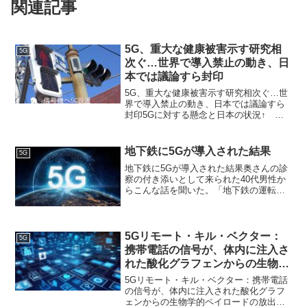
関連記事
5G、重大な健康被害示す研究相
5G
次ぐ…世界で導入禁止の動き、日
本では議論すら封印
5G、重大な健康被害示す研究相次ぐ…世
界で導入禁止の動き、日本では議論すら
封印5Gに対する懸念と日本の状況↑ こ
ちらから転載させていただきました。日
本では５Ｇが人体に及ぼす健康被害の危
険性が無視されているのが気がかりだ。
地下鉄に5Gが導入された結果
5G
今年(2019)４月...
地下鉄に5Gが導入された結果奥さんの診
察の付き添いとして来られた40代男性か
らこんな話を聞いた。「地下鉄の運転手
をしていますが、最近立て続けに、体の
右半分が電撃を食らったようにしびれる
ことがありました。全身にビリッとした
衝撃が走って、まず、...
5Gリモート・キル・ベクター：
5G
携帯電話の信号が、体内に注入さ
れた酸化グラフェンからの生物学
的ペイロードの放出を活性化する
5Gリモート・キル・ベクター：携帯電話
ことを明らかにした科学論文
の信号が、体内に注入された酸化グラフ
ェンからの生物学的ペイロードの放出を