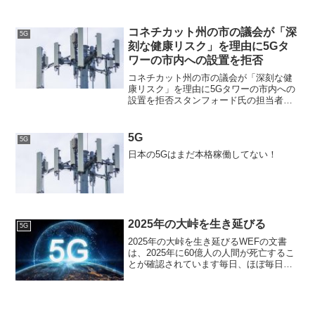
活性化することを明らかにした科学論文
5Gネットワークが本格稼働したときにワ
クチンの影響が顕著になる5G REMOTE
コネチカット州の市の議会が「深
5G
KILL V...
刻な健康リスク」を理由に5Gタ
ワーの市内への設置を拒否
コネチカット州の市の議会が「深刻な健
康リスク」を理由に5Gタワーの市内への
設置を拒否スタンフォード氏の担当者た
ちが、安全上の懸念を理由に5G協定を拒
否「これは害を及ぼす可能性がある」コ
ネティカット州スタンフォード市議会
5G
5G
は、環境衛生への懸念を...
日本の5Gはまだ本格稼働してない！
2025年の大峠を生き延びる
5G
2025年の大峠を生き延びるWEFの文書
は、2025年に60億人の人間が死亡するこ
とが確認されています毎日、ほぼ毎日、
COVID-19 mRNA注射の内容を明らかに
する研究から、その注射を受けた人々に
深刻で永続的な障害をもたらし、男女や
子供...