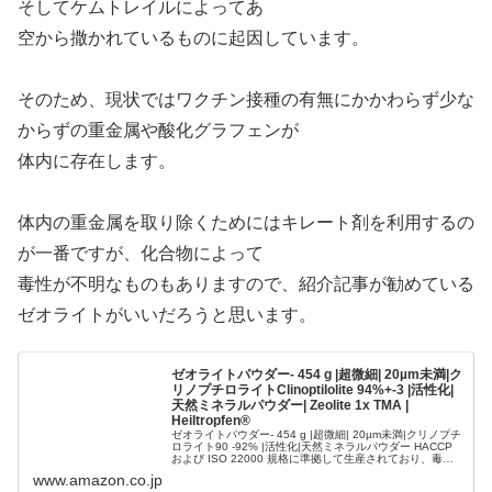
そしてケムトレイルによってあ
空から撒かれているものに起因しています。
そのため、現状ではワクチン接種の有無にかかわらず少な
からずの重金属や酸化グラフェンが
体内に存在します。
体内の重金属を取り除くためにはキレート剤を利用するの
が一番ですが、化合物によって
毒性が不明なものもありますので、紹介記事が勧めている
ゼオライトがいいだろうと思います。
ゼオライトパウダー- 454 g |超微細| 20µm未満|ク
リノプチロライトClinoptilolite 94%+-3 |活性化|
天然ミネラルパウダー| Zeolite 1x TMA |
Heiltropfen®
ゼオライトパウダー- 454 g |超微細| 20µm未満|クリノプチ
ロライト90 -92% |活性化|天然ミネラルパウダー HACCP
および ISO 22000 規格に準拠して生産されており、毒素
と接触しないことが保証されており、途中で...
www.amazon.co.jp