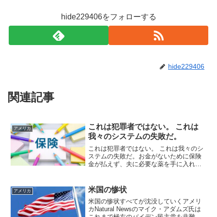
hide229406をフォローする
hide229406
関連記事
これは犯罪者ではない。 これは
アメリカ
我々のシステムの失敗だ。
これは犯罪者ではない。 これは我々のシ
ステムの失敗だ。お金がないために保険
金が払えず、夫に必要な薬を手に入れら
れなかった妻が夫を亡くし逮捕され起訴
されれる。【アメリカが自らの姿を映し
見た日】法廷で起こる一瞬の出来事が、
米国の惨状
アメリカ
正義や政治、または「シ...
米国の惨状すべてが沈没していくアメリ
カNatural Newsのマイク・アダムズ氏は
これまで極左のバイデン民主党を非難し