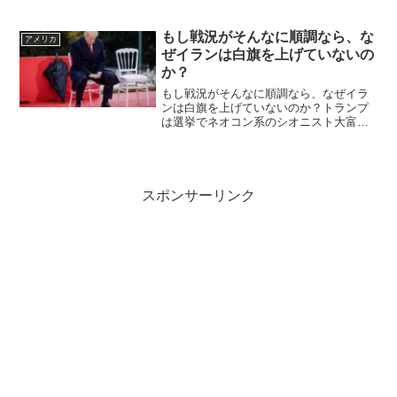
に500%の関税を課す上院案を支持ドナル
ド・トランプ大統領は、中国、インド、
そしておそらくイランも標的にし、ロシ
もし戦況がそんなに順調なら、な
アメリカ
アと貿易する国に...
ぜイランは白旗を上げていないの
か？
もし戦況がそんなに順調なら、なぜイラ
ンは白旗を上げていないのか？トランプ
は選挙でネオコン系のシオニスト大富豪
から莫大な支援を受けていて、イスラエ
ルのイラン戦争を断れなかった。「もし
戦況がそんなに順調なら、なぜイランは
白旗を上げていないのか？...
スポンサーリンク