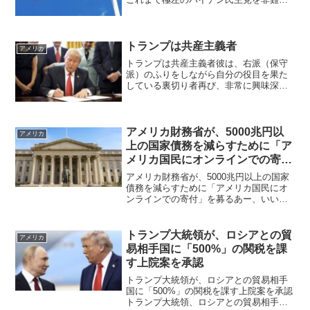
トランプ共和党を支持してきました。し
かし彼の意見は徐々に変わっていき、今
では以下のような記事を掲載するように
なりました。...
トランプは共産主義者
アメリカ
トランプは共産主義者彼は、右派（保守
派）のふりをしながら自分の役目を果た
している裏切り者再び、非常に興味深い
記事を見つけましたのでご紹介します。
今まで、トランプ支持者は、トランプは
保守であり、米国を第一に思っていると
信じてきましたし、反トラ...
アメリカ財務省が、5000兆円以
アメリカ
上の国家債務を減らすために「ア
メリカ国民にオンラインでの寄
付」を募る
アメリカ財務省が、5000兆円以上の国家
債務を減らすために「アメリカ国民にオ
ンラインでの寄付」を募るあー、いい考
えですね。5000人が 1人 1兆円寄付すれ
ば、すぐに国家債務は解消です。あるい
は、5万人が 1人 1000億円の寄付でもい
トランプ大統領が、ロシアとの貿
アメリカ
いで...
易相手国に「500%」の関税を課
す上院案を承認
トランプ大統領が、ロシアとの貿易相手
国に「500%」の関税を課す上院案を承認
トランプ大統領、ロシアとの貿易相手国