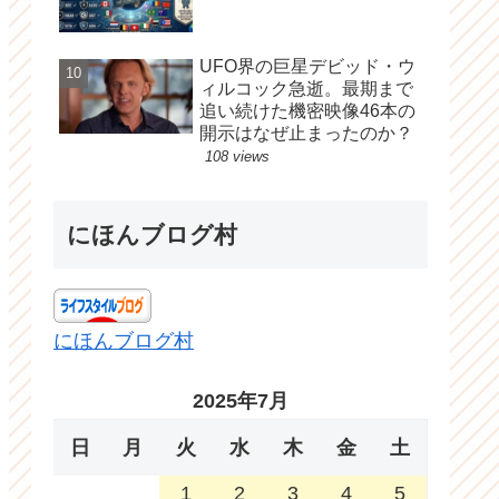
UFO界の巨星デビッド・ウ
ィルコック急逝。最期まで
追い続けた機密映像46本の
開示はなぜ止まったのか？
108 views
にほんブログ村
にほんブログ村
2025年7月
日
月
火
水
木
金
土
1
2
3
4
5