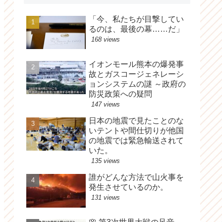
「今、私たちが目撃してい
るのは、最後の幕……だ」
168 views
イオンモール熊本の爆発事
故とガスコージェネレーシ
ョンシステムの謎 ～政府の
防災政策への疑問
147 views
日本の地震で見たことのな
いテントや間仕切りが他国
の地震では緊急輸送されて
いた。
135 views
誰がどんな方法で山火事を
発生させているのか。
131 views