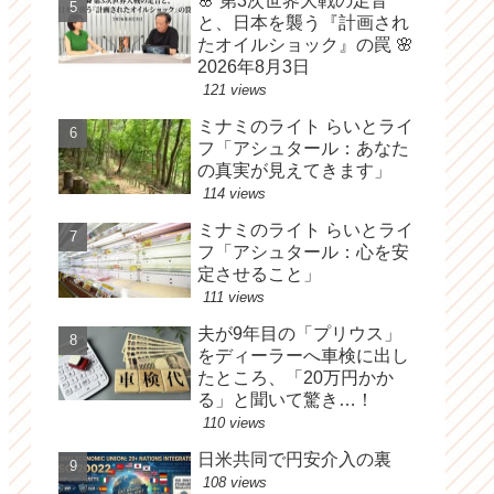
🌸 第3次世界大戦の足音
と、日本を襲う『計画され
たオイルショック』の罠 🌸
2026年8月3日
121 views
ミナミのライト らいとライ
フ「アシュタール：あなた
の真実が見えてきます」
114 views
ミナミのライト らいとライ
フ「アシュタール：心を安
定させること」
111 views
夫が9年目の「プリウス」
をディーラーへ車検に出し
たところ、「20万円かか
る」と聞いて驚き…！
110 views
日米共同で円安介入の裏
108 views