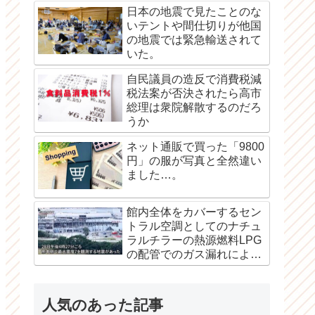
日本の地震で見たことのな
いテントや間仕切りが他国
の地震では緊急輸送されて
いた。
自民議員の造反で消費税減
税法案が否決されたら高市
総理は衆院解散するのだろ
うか
ネット通販で買った「9800
円」の服が写真と全然違い
ました…。
館内全体をカバーするセン
トラル空調としてのナチュ
ラルチラーの熱源燃料LPG
の配管でのガス漏れによる
爆発か？
人気のあった記事