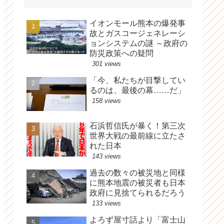
イオンモール熊本の爆発事
故とガスコージェネレーシ
ョンシステムの謎 ～政府の
防災政策への疑問
301 views
「今、私たちが目撃してい
るのは、最後の幕……だ」
158 views
石浜哲信氏が暴く！第三次
世界大戦の最前線に立たさ
れた日本
143 views
過去の数々の被災地と同様
に熊本地震の被災者も日本
政府に見捨てられるだろう
133 views
よろず屋寸話より「富士山