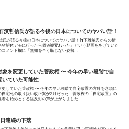
の石濱哲信氏が語る今後の日本についてのヤバい話！
哲信氏が語る今後の日本についてのヤバい話！竹下雅敏氏からの情
務省解体デモに行ったら価値観変わった』という動画をあげていた
コメント欄に「無知を全く恥じない姿勢...
象を変更していた菅政権 〜 今年の早い段階で自
置いていた可能性
変更していた菅政権 〜 今年の早い段階で自宅放置の方針を念頭に
の自宅死の取り扱い改正案が2月だった 菅政権の「自宅放置」の
者を始めとする猛反対の声が上がりました...
0日連続の下落
連続の下落年末年始にかけ日本にもその影響が及ぶ可能性が高い１８