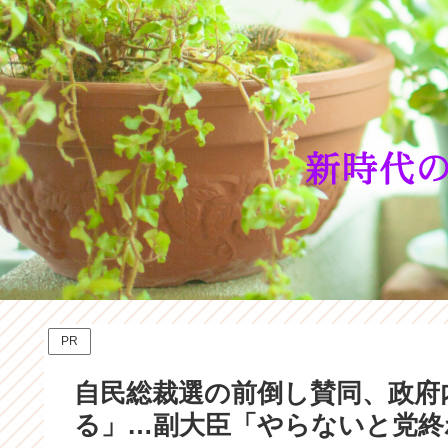
PR
自民総裁選の前倒し賛同、政府
る」…副大臣「やらないと党終