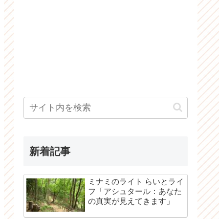
新着記事
ミナミのライト らいとライ
フ「アシュタール：あなた
の真実が見えてきます」