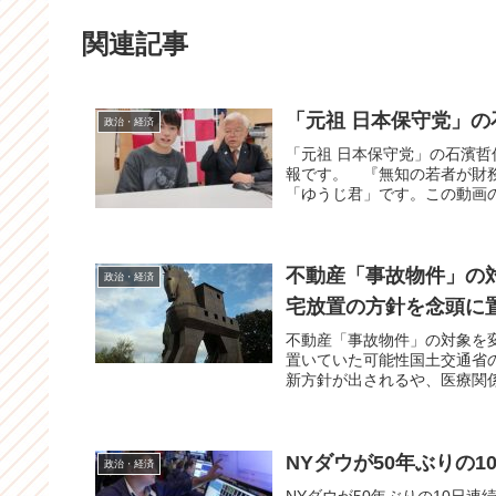
関連記事
「元祖 日本保守党」
政治・経済
「元祖 日本保守党」の石濱
報です。 『無知の若者が財
「ゆうじ君」です。この動画の
不動産「事故物件」の対
政治・経済
宅放置の方針を念頭に
不動産「事故物件」の対象を
置いていた可能性国土交通省
新方針が出されるや、医療関係
NYダウが50年ぶりの1
政治・経済
NYダウが50年ぶりの10日