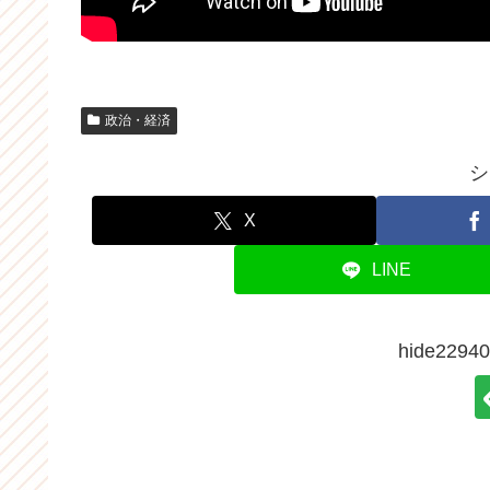
政治・経済
シ
X
LINE
hide22