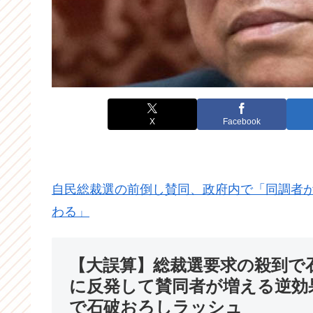
X
Facebook
自民総裁選の前倒し賛同、政府内で「同調者
わる」
【大誤算】総裁選要求の殺到で
に反発して賛同者が増える逆効
で石破おろしラッシュ