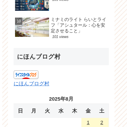
ミナミのライト らいとライ
フ「アシュタール：心を安
定させること」
101 views
にほんブログ村
にほんブログ村
2025年8月
日
月
火
水
木
金
土
1
2