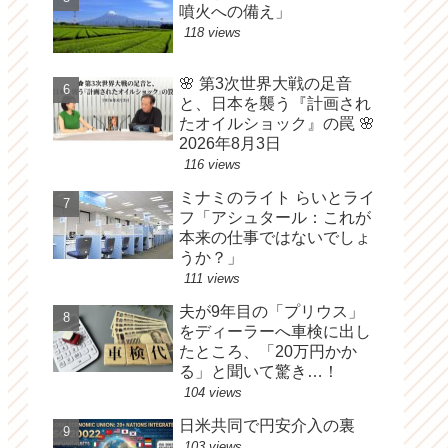
噴火への備え」
118 views
🌸 第3次世界大戦の足音
と、日本を襲う『計画され
たオイルショック』の罠 🌸
2026年8月3日
116 views
ミナミのライト らいとライ
フ「アシュタール：これが
本来の仕事ではないでしょ
うか？」
111 views
夫が9年目の「プリウス」
をディーラーへ車検に出し
たところ、「20万円かか
る」と聞いて驚き…！
104 views
日米共同で円安介入の裏
103 views