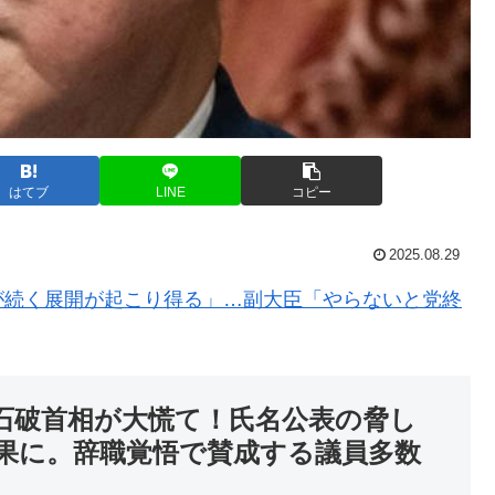
はてブ
LINE
コピー
2025.08.29
が続く展開が起こり得る」…副大臣「やらないと党終
石破首相が大慌て！氏名公表の脅し
果に。辞職覚悟で賛成する議員多数