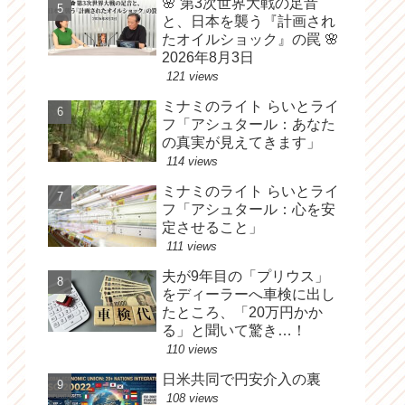
🌸 第3次世界大戦の足音
と、日本を襲う『計画され
たオイルショック』の罠 🌸
2026年8月3日
121 views
ミナミのライト らいとライ
フ「アシュタール：あなた
の真実が見えてきます」
114 views
ミナミのライト らいとライ
フ「アシュタール：心を安
定させること」
111 views
夫が9年目の「プリウス」
をディーラーへ車検に出し
たところ、「20万円かか
る」と聞いて驚き…！
110 views
日米共同で円安介入の裏
108 views