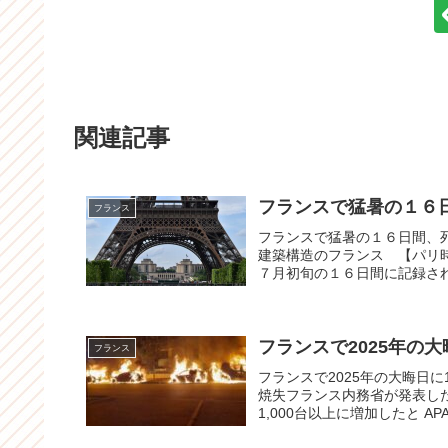
関連記事
フランスで猛暑の１６
フランス
フランスで猛暑の１６日間、
建築構造のフランス 【パリ
７月初旬の１６日間に記録され
フランスで2025年の大
フランス
フランスで2025年の大晦日に
焼失フランス内務省が発表し
1,000台以上に増加したと APA 