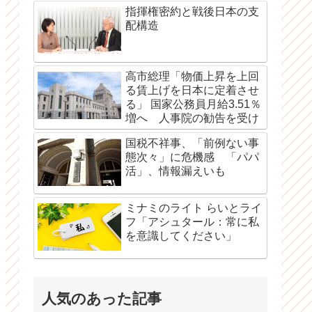
指揮権密約と戦後日本の支
配構造
高市総理「物価上昇を上回
る賃上げを日本に定着させ
る」 国家公務員月給3.51％
増へ 人事院の勧告を受け
国税不祥事、「前例ない事
態次々」に危機感 「パパ
活」、情報漏えいも
ミナミのライト らいとライ
フ「アシュタール：常に私
を意識してください」
人気のあった記事