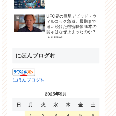
UFO界の巨星デビッド・ウ
ィルコック急逝。最期まで
追い続けた機密映像46本の
開示はなぜ止まったのか？
108 views
にほんブログ村
にほんブログ村
2025年9月
日
月
火
水
木
金
土
1
2
3
4
5
6