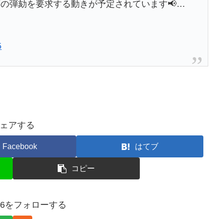
の弾劾を要求する動きが予定されています📢…
5
ェアする
Facebook
はてブ
コピー
9406をフォローする