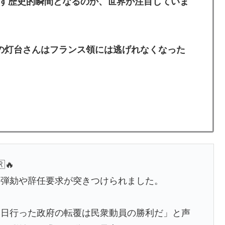
す歴史的瞬間となるのか、世界が注目していま
義の灯台さんはフランス領には逃げれなくなった
🔥
の弾劾や辞任要求が突きつけられました。
本日行った政府の転覆は民衆動員の勝利だ」と声