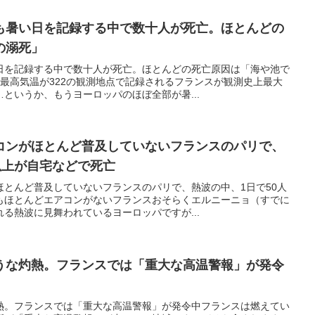
も暑い日を記録する中で数十人が死亡。ほとんどの
の溺死」
日を記録する中で数十人が死亡。ほとんどの死亡原因は「海や池で
最高気温が322の観測地点で記録されるフランスが観測史上最大
というか、もうヨーロッパのほぼ全部が暑...
コンがほとんど普及していないフランスのパリで、
以上が自宅などで死亡
ほとんど普及していないフランスのパリで、熱波の中、1日で50人
もほとんどエアコンがないフランスおそらくエルニーニョ（すでに
る熱波に見舞われているヨーロッパですが...
うな灼熱。フランスでは「重大な高温警報」が発令
熱。フランスでは「重大な高温警報」が発令中フランスは燃えてい