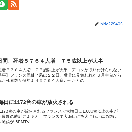
hide229406
日間、死者５７６４人増 ７５歳以上が大半
死者５７６４人増 ７５歳以上が大半エアコンが取り付けられない
時事】フランス保健当局は２２日、猛暑に見舞われた６月中旬から
た死者数が例年より５７６４人多かったとの...
晦日に1173台の車が放火される
1173台の車が放火されるフランスで大晦日に1,000台以上の車が
た最新の統計によると、フランスで大晦日に放火された車の数は
通信が BFMTV ...