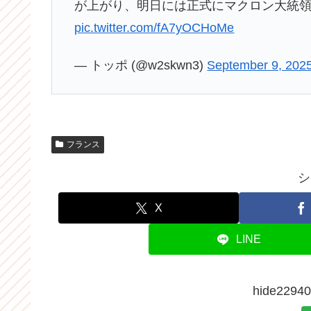
が上がり、明日には正式にマクロン大統領
pic.twitter.com/fA7yOCHoMe
— トッポ (@w2skwn3)
September 9, 202
フランス
シ
X
LINE
hide22