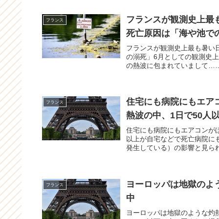
フランスが観測史上最
フランス
死亡原因は「海や池で
フランスが観測史上最も暑い
の溺死」6月としての観測史上
の熱波に包まれていまして……
住宅にも病院にもエア
フランス
熱波の中、1日で50人
住宅にも病院にもエアコンが
以上が自宅などで死亡病院に
発生している）の影響と見られ
ヨーロッパは地獄のよ
フランス
中
ヨーロッパは地獄のような灼