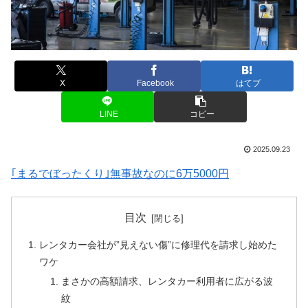
X
Facebook
はてブ
LINE
コピー
2025.09.23
｢まるでぼったくり｣無事故なのに6万5000円
目次
レンタカー会社が”見えない傷”に修理代を請求し始めた
ワケ
まさかの高額請求、レンタカー利用者に広がる波
紋