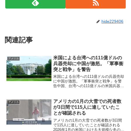
hide229406
関連記事
米国による台湾への111億ドルの
アメリカ
兵器売却に中国が激怒。「軍事衝
突と戦争」を警告
米国による台湾への111億ドルの兵器売却
に中国が激怒。「軍事衝突と戦争」を警
告中国、台湾への111億ドルの米国兵器売
却に激怒、「軍事衝突と戦争」を警告今
週、米国が前例のない 111億ドル （約 1
兆7500億円）の台湾向け兵器支援策を承
アメリカの1月の大雪での死者数
アメリカ
認し...
が3日間で115人に達していたこ
とが確認される
アメリカの1月の大雪での死者数が3日間
で115人に達していたことが確認される
2026年1月の米国における大規模な冬の嵐