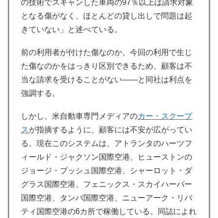
の技術でスキャンした車両の97％以上は請求対象
となる傷がなく、ほとんどの貸し出しで問題は起
きていない」と述べている。
前の利用者が付けた傷なのか、今回の利用で生じ
た傷なのかをはっきり区別できるため、顧客は不
当な請求を受けることがない――と同社は利点を
強調する。
しかし、米自動車専門メディアの
カー・スクープ
ス
が指摘するように、顧客には不安が広がってい
る。現在このシステムは、アトランタのハーツフ
ィールド・ジャクソン国際空港、ヒューストンの
ジョージ・ブッシュ国際空港、シャーロット・ダ
グラス国際空港、フェニックス・スカイハーバー
国際空港、タンパ国際空港、ニューアーク・リバ
ティ国際空港の6カ所で稼働している。同誌によれ