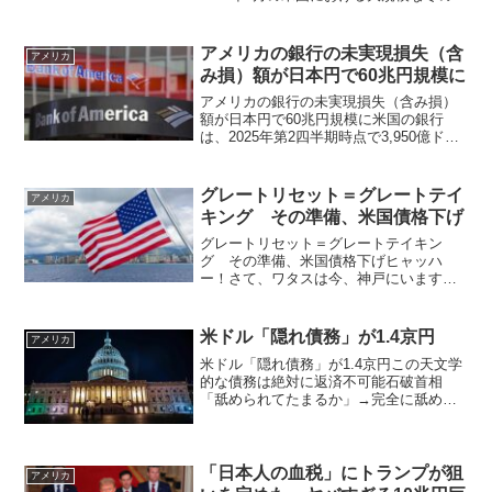
で100人以上の死者が確認された2026年1
月24日から26日にかけて、歴史的な冬の
嵐が米国の東部3分の2を襲い、20州以...
アメリカの銀行の未実現損失（含
アメリカ
み損）額が日本円で60兆円規模に
アメリカの銀行の未実現損失（含み損）
額が日本円で60兆円規模に米国の銀行
は、2025年第2四半期時点で3,950億ドル
の未実現損失を抱えているFDIC（連邦預
金保険公社）と FAU（金融行動監視機
構）のデータによると、2025年第2四半期
グレートリセット＝グレートテイ
アメリカ
時...
キング その準備、米国債格下げ
グレートリセット＝グレートテイキン
グ その準備、米国債格下げヒャッハ
ー！さて、ワタスは今、神戸にいます。
昨日からあるミッションのために関西に
来てるのですた。最近は温泉を復活させ
たり、プレップの大詰め作業でひじょー
米ドル「隠れ債務」が1.4京円
アメリカ
に忙しいのですた。さて、先日...
米ドル「隠れ債務」が1.4京円この天文学
的な債務は絶対に返済不可能石破首相
「舐められてたまるか」→完全に舐めら
れまくってるじゃない、という声があち
こちで上がっているようです。 日米関税
交渉合意 引き下げ見返りに米国への金融
支援 80兆円規模...
「日本人の血税」にトランプが狙
アメリカ