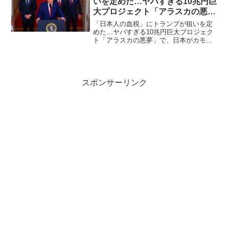
いを定めた…ヤバすぎる10兆円巨
大プロジェクト「アラスカの悪
夢」で、日本がカモにされる「最
「日本人の血税」にトランプが狙いを定
悪のシナリオ」
めた…ヤバすぎる10兆円巨大プロジェク
ト「アラスカの悪夢」で、日本がカモに
される「最悪のシナリオ」採算が取れな
いアラスカ州の液化天然ガス田の開発を
検討する日本政府。消費税を下げればこ
の問題はすぐに解決する...
スポンサーリンク