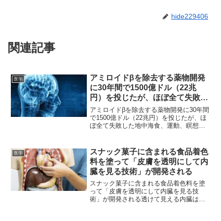
hide229406
関連記事
アミロイドβを除去する薬物開発
医学
に30年間で1500億ドル（22兆
円）を投じたが、ほぼ全て失敗し
た
アミロイドβを除去する薬物開発に30年間
で1500億ドル（22兆円）を投じたが、ほ
ぼ全て失敗した地中海食、運動、瞑想、
パズル、サプリメントの組み合わせで、
アルツハイマー病の8割以上が予防可能だ
った研究論文『アルツハイマー病：現在
スナック菓子に含まれる食品着色
医学
の状況と戦略...
料を塗って「皮膚を透明にして内
臓を見る技術」が開発される
スナック菓子に含まれる食品着色料を塗
って「皮膚を透明にして内臓を見る技
術」が開発される透けて見える内臓は実
に生々しい「皮膚を透明にする」と聞く
と、まるで荒唐無稽なSFや超能力のよう