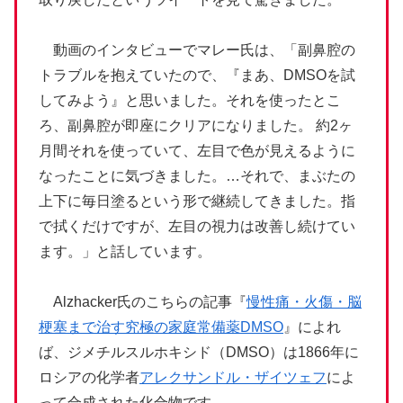
動画のインタビューでマレー氏は、「副鼻腔の
トラブルを抱えていたので、『まあ、DMSOを試
してみよう』と思いました。それを使ったとこ
ろ、副鼻腔が即座にクリアになりました。 約2ヶ
月間それを使っていて、左目で色が見えるように
なったことに気づきました。…それで、まぶたの
上下に毎日塗るという形で継続してきました。指
で拭くだけですが、左目の視力は改善し続けてい
ます。」と話しています。
Alzhacker氏のこちらの記事『
慢性痛・火傷・脳
梗塞まで治す究極の家庭常備薬DMSO
』によれ
ば、ジメチルスルホキシド（DMSO）は1866年に
ロシアの化学者
アレクサンドル・ザイツェフ
によ
って合成された化合物です。