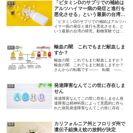
に感じるかもしれません。ところが、ス
「ビタミンDのサプリでの補給は
医学
タンフォード大学の研究チ...
アルツハイマー病の発症と進行を
悪化させる」という最新の台湾の
研究。動物実験では知能も退化
「ビタミンDのサプリでの補給はアルツハ
イマー病の発症と進行を悪化させる」と
いう最新の台湾の研究。動物実験では知
能も退化感染症対策に良いことは事実で
すが台湾の研究機関「国家衛生研究院」
が、高齢化や認知症に関しての医学誌で
輸血の闇 これでもまだ献血しま
医学
あるエイジング・セル ...
すか？
輸血の闇 これでもまだ献血しますか？
輸血の闇 これでもまだ献血しますか？
さんからの転載です-------- 転載 ------こ
れでもまだ献血しますか？狂った洗脳か
ら目覚めるのは貴方次第です！献血と輸
血の嘘日本国内で献血された血液の多く
発達障害なんてこの世に存在しま
医学
は輸...
せん
発達障害なんてこの世に存在しません発
達障害は精神科医によって意図的に作ら
れた病気発達障害なんてこの世に存在し
ません そもそも「発達障害」なんて
病名は、歴史上精神科医が思いつきで作
ったものです。 賢い、知能を蓄積してい
カリフォルニア州とフロリダ州で
医学
る最中の子どもの頭にお...
遺伝子組換え蚊の放飼が決定