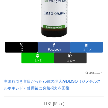
X
Facebook
はてブ
LINE
コピー
2025.10.27
生まれつき盲目だった75歳の老人がDMSO（ジメチルス
ルホキシド）使用後に突然視力を回復
目次