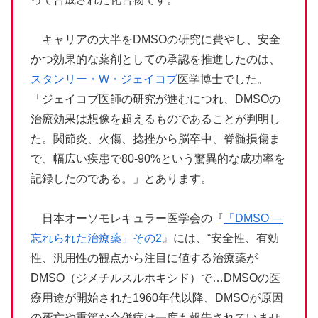
キャリアの大半をDMSOの研究に費やし、安全
かつ効果的な薬剤としての承認を推進したのは、
スタンリー・W・ジェイコブ
医学博士でした。
「ジェイコブ医師の研究が進むにつれ、DMSOの
治療効果は想像を超えるものであることが判明し
た。関節炎、火傷、捻挫から脳卒中、脊髄損傷ま
で、幅広い疾患で80-90%という驚異的な成功率を
記録したのである。」とあります。
日本オーソモレキュラー医学会の『
「DMSO ―
忘れられた治療薬」その2
』には、“安全性、有効
性、汎用性の観点から注目に値する治療薬が
DMSO（ジメチルスルホキシド）で…DMSOの医
療用途が開始された1960年代以降、DMSOが原因
の死亡や重篤な合併症は一度も報告されていませ