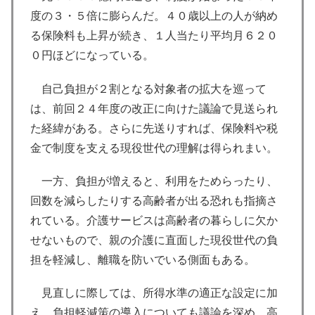
度の３・５倍に膨らんだ。４０歳以上の人が納め
る保険料も上昇が続き、１人当たり平均月６２０
０円ほどになっている。
自己負担が２割となる対象者の拡大を巡って
は、前回２４年度の改正に向けた議論で見送られ
た経緯がある。さらに先送りすれば、保険料や税
金で制度を支える現役世代の理解は得られまい。
一方、負担が増えると、利用をためらったり、
回数を減らしたりする高齢者が出る恐れも指摘さ
れている。介護サービスは高齢者の暮らしに欠か
せないもので、親の介護に直面した現役世代の負
担を軽減し、離職を防いでいる側面もある。
見直しに際しては、所得水準の適正な設定に加
え、負担軽減策の導入についても議論を深め、高