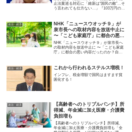
止法案巡る対応に「維新は“国民の敵”…そ
う言われても仕方ない…」『103万円の壁
の問題』で邪魔をしただけじゃなく、
『ガソリン代の値下げ』にまで反対する
維新はそう言われても仕方がない 兵庫
NHK「ニュースウオッチ９」が
政治・経済
県明石市の前市長・...
泉市長への取材内容を放送中止に
〜「こども家庭庁」に都合の悪い
内容だったのか？
NHK「ニュースウオッチ９」が泉市長へ
の取材内容を放送中止に 〜「こども家庭
庁」に都合の悪い内容だったのか？自民
党政権がここまで深刻な少子高齢化を引
き起こしてきたのも、全ては『計画通
り』のこと 国の嫌がらせにも負けずに
これから行われるステルス増税！
政治・経済
明石市を住みよい自治体...
インフレ、税金増額で国民はますます貧
困化する！
【高齢者へのトリプルパンチ】所
政治・経済
得減、年金減に加え医療・介護費
負担増も
【高齢者へのトリプルパンチ】所得減、
年金減に加え医療・介護費負担増も「全