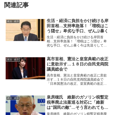
関連記事
生活・経済に負担をかけ続ける岸
政治・経済
田首相…支持率急落！「増税はこ
う隠せ」卑劣な手口、ぜんぶ暴く
生活・経済に負担をかけ続ける岸田首
相…支持率急落！「増税はこう隠せ」卑
劣な手口、ぜんぶ暴く今は先送りしてい
るが、選挙後に必ず増税を言い出す。亡
国の政権！選挙前にバラマキを掲げ、選
挙後に国民負担増を掲げる 毎日新聞が
高市首相、憲法と皇室典範の改正
政治・経済
６月17、18日に実施した...
に意欲示す…１８日の自民党両院
議員総会で
高市首相、憲法と皇室典範の改正に意欲
示す…１８日の自民党両院議員総会で
「日本国憲法の改正、皇室典範の改正、
ここにもしっかりと挑戦していこう」と
呼びかけた。 高市首相（自民党総裁）
は１８日昼の党両院議員総会で、憲法と
泉房穂氏 維新のガソリン税暫定
政治・経済
皇室典範の改正に意欲を表明...
税率廃止法案巡る対応に「維新
は“国民の敵”…そう言われても仕
方ない…」
泉房穂氏 維新のガソリン税暫定税率廃