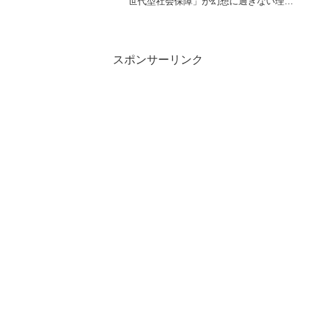
世代型社会保障」が幻想に過ぎない理
由 いよいよ、団塊世代がすべて後期高
齢者入りしようとしている。政府が進め
る「全世代型社会保障」は、膨張する高
齢者の医療・介護費を現役世...
スポンサーリンク