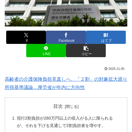
X
Facebook
はてブ
LINE
コピー
2025.11.05
高齢者の介護保険負担見直しへ、「２割」の対象拡大巡り
所得基準議論…厚労省が年内に方向性
目次
現行2割負担が280万円以上の収入がる人に限られる
が、それを下げる見通しで2割負担者を増やす。