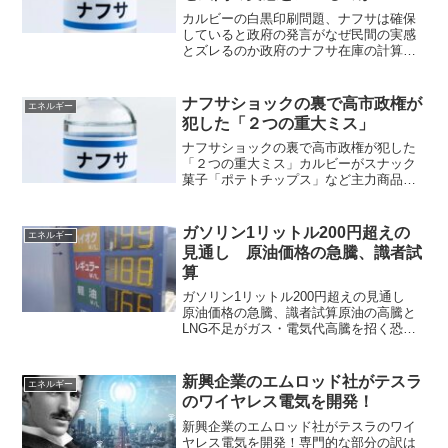
カルビーの白黒印刷問題、ナフサは確保
していると政府の発言がなぜ民間の実感
とズレるのか政府のナフサ在庫の計算方
法に問題があるカルビーは、5月下旬出荷
分から、ポテトチップスのパッケージを
白黒の2色印刷に変えるそうです。理由は
ナフサショックの裏で高市政権が
エネルギー
印刷インキの調達難。...
犯した「２つの重大ミス」
ナフサショックの裏で高市政権が犯した
「２つの重大ミス」カルビーがスナック
菓子「ポテトチップス」など主力商品の
パッケージを白黒に変えると発表し、ネ
ットで大きな話題を呼んだ。パッケージ
変更の背景には、中東危機で印刷インク
ガソリン1リットル200円超えの
エネルギー
の原料である溶剤や樹脂の...
見通し 原油価格の急騰、識者試
算
ガソリン1リットル200円超えの見通し
原油価格の急騰、識者試算原油の高騰と
LNG不足がガス・電気代高騰を招く恐れ
あり 中東情勢が一段と緊迫化したこと
を受け、米ニューヨーク市場で8日夕（日
本時間9日朝）に始まった取引で、米国産
新興企業のエムロッド社がテスラ
エネルギー
WTI原油の...
のワイヤレス電気を開発！
新興企業のエムロッド社がテスラのワイ
ヤレス電気を開発！専門的な部分の訳は