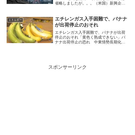
省略しましたが。。。（米国）新興企業
がテスラが開発したワイヤレス電気（送
電線なしに電気を供給する）を開発した
そうです。これはすごいことだと思いま
エチレンガス入手困難で、バナナ
エネルギー
す。私も充電なしにワイヤ...
が出荷停止のおそれ
エチレンガス入手困難で、バナナが出荷
停止のおそれ「黄色く熟成できない」バ
ナナ出荷停止の恐れ 中東情勢長期化で
エチレンガス入手困難イラン情勢の混乱
は、身近な果物である「バナナ」にも影
響を及ぼしています。黄色くならずに出
荷できなくなる恐れがある...
スポンサーリンク