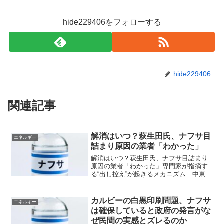
hide229406をフォローする
hide229406
関連記事
解消はいつ？萩生田氏、ナフサ目
エネルギー
詰まり原因の業者「わかった」
解消はいつ？萩生田氏、ナフサ目詰まり
原因の業者「わかった」専門家が指摘す
る“出し控え”が起きるメカニズム 中東情
勢の悪化により様々な品目の値上げニュ
ースが相次ぐ中、ナフサ流通の「目詰ま
り」が問題となっている。【映像】萩生
カルビーの白黒印刷問題、ナフサ
エネルギー
田氏、ナフサ目詰まり...
は確保していると政府の発言がな
ぜ民間の実感とズレるのか