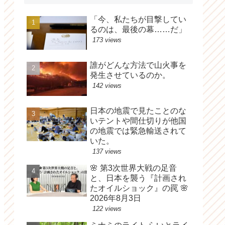
「今、私たちが目撃してい
るのは、最後の幕……だ」
173 views
誰がどんな方法で山火事を
発生させているのか。
142 views
日本の地震で見たことのな
いテントや間仕切りが他国
の地震では緊急輸送されて
いた。
137 views
🌸 第3次世界大戦の足音
と、日本を襲う『計画され
たオイルショック』の罠 🌸
2026年8月3日
122 views