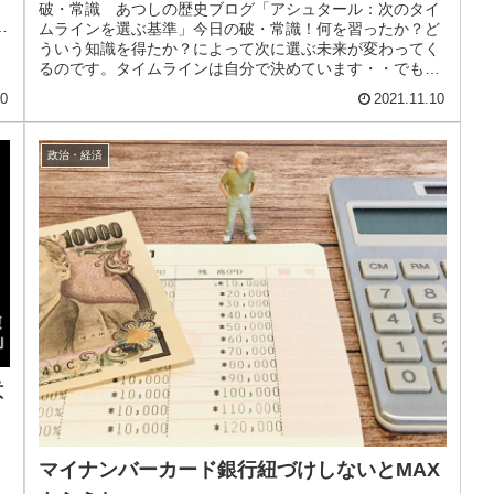
破・常識 あつしの歴史ブログ「アシュタール：次のタイ
備
ムラインを選ぶ基準」今日の破・常識！何を習ったか？ど
ういう知識を得たか？によって次に選ぶ未来が変わってく
るのです。タイムラインは自分で決めています・・でも、
それを決めるのは自分の考え方価値...
10
2021.11.10
政治・経済
意
マイナンバーカード銀行紐づけしないとMAX