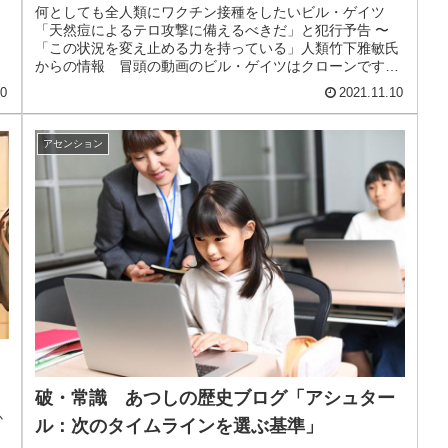
る力を持っている」人類
何としても全人類にワクチン接種をしたいビル・ゲイツ
「天然痘によるテロ攻撃に備えるべきだ」と犯行予告 〜
「この状況を変え止める力を持っている」人類竹下雅敏氏
からの情報 冒頭の動画のビル・ゲイツはクローンです。
本物はすでに死んでいるという噂もあ...
10
2021.11.10
アセンション
破・常識 あつしの歴史ブログ「アシュター
か
ル：次のタイムラインを選ぶ基準」