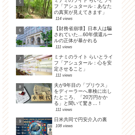
ミナミのライト らいとライ
フ「アシュタール：あなた
の真実が見えてきます」
114 views
【財務省崩壊】日本人は騙
されていた…60年償還ルー
ルの正体が暴かれる
111 views
ミナミのライト らいとライ
フ「アシュタール：心を安
定させること」
111 views
夫が9年目の「プリウス」
をディーラーへ車検に出し
たところ、「20万円かか
る」と聞いて驚き…！
111 views
日米共同で円安介入の裏
108 views