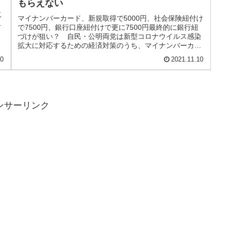
もらえない
」
こ
マイナンバーカード、新規取得で5000円、社会保険紐付け
禍
で7500円、銀行口座紐付けで更に7500円最終的に銀行紐
づけが狙い？ 自民・公明両党は新型コロナウイルス感染
拡大に対応するための経済対策のうち、マイナンバーカー
ド保有者への「マイナポ...
10
2021.11.10
ンサーリンク