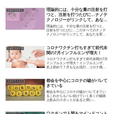
査でファイザー社の科学者が自然免疫を喧
伝：「抗体の方が良いだろう」。ワクチン
理論的には、十分な量の注射を打
と抗体に関する率直なコメントを捉...
コロナワクチン
つと、注射を打つたびに…ナノテ
クノロジーがリンクして、あなた
を変えてしまうのです。どこにい
理論的には、十分な量の注射を打つと、
てもスターリンク衛星が受信し、
注射を打つたびに…このすべてのナノテ
クノロジーがリンクして、あなたを変え
ルーターアンテナ（あなた）にな
てしまうのです。あなたがどこにいても
り、信号を受信し送信する
スターリンク衛星が受信し、ルーターア
ンテナ（あなた）になり、信号を受信し
コロナワクチン打ちすぎて前代未
コロナワクチン
送信する竹下雅敏氏からの...
聞の7月インフルエンザ増大！
コロナワクチン打ちすぎて前代未聞の7月
インフルエンザ増大！インフルエンザ、
史上初めて７月もなお流行…コロナ禍で
免疫低下が影響か7/7(金) 21:15配信読売
新聞オンライン厚生労働省は７日、２日
までの１週間に全国約５０００か所の定
都会を中心にコロナの嘘がバレて
コロナウイルス
点医療機関...
きている
都会を中心にコロナの嘘がバレてきてい
るこれからもバレ続けていく多くの嘘路
上飲みのスポットがあると聞い
て @tk1zmQ 5月4日【ワロタ】路
上飲みを禁止した貼り紙が痛恨のスペル
ミス@6qjuV5hiF0ZvJZE俺が上司に貼っ
ワクチンで人間をマインドコント