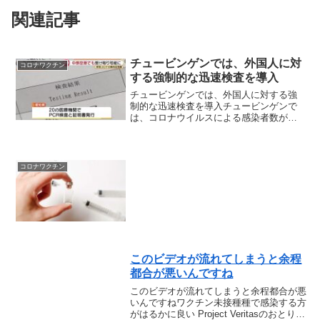
関連記事
チュービンゲンでは、外国人に対
コロナワクチン
する強制的な迅速検査を導入
チュービンゲンでは、外国人に対する強
制的な迅速検査を導入チュービンゲンで
は、コロナウイルスによる感染者数が管
理可能であることから、一定の条件のも
と、商店や小売店の月曜日の営業再開が
認められました。だからこそ、他の地域
の人にも事前にテストをし...
コロナワクチン
このビデオが流れてしまうと余程
都合が悪いんですね
このビデオが流れてしまうと余程都合が悪
いんですねワクチン未接種種で感染する方
がはるかに良い Project Veritasのおとり捜