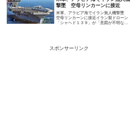
月2日に...
撃墜 空母リンカーンに接近
米軍、アラビア海でイラン無人機撃墜
空母リンカーンに接近イラン製ドローン
「シャヘド１３９」が「意図が不明なま
ま」空母に向かって飛行していたため、
空母所属のＦ３５Ｃ戦闘機が撃墜した。
米軍は３日、アラビア海に展開している
米原子力空母「エーブラハ...
スポンサーリンク