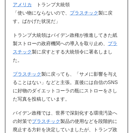
アメリカ
トランプ大統領
「使い物にならないので、
プラスチック
製に戻
す。ばかげた状況だ」
トランプ大統領はバイデン政権が推進してきた紙
製ストローの政府機関への導入を取り止め、
プラ
スチック
製に戻すとする大統領令に署名しまし
た。
プラスチック
製に戻っても、「サメに影響を与え
ることはない」などと主張。直後には自信のSNS
に好物のダイエットコーラの瓶にストローをさし
た写真を投稿しています。
バイデン政権では、世界で深刻化する環境汚染へ
の対策で
プラスチック
製品の使用などを段階的に
廃止する方針を決定していましたが、トランプ政