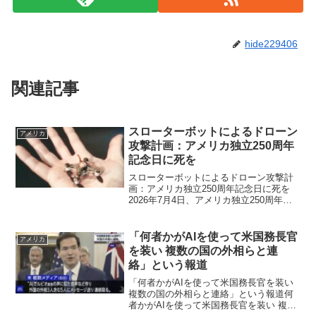
hide229406
関連記事
スローターボットによるドローン
アメリカ
攻撃計画：アメリカ独立250周年
記念日に死を
スローターボットによるドローン攻撃計
画：アメリカ独立250周年記念日に死を
2026年7月4日、アメリカ独立250周年記
念日に計画されたドローン攻撃。2億9600
万人の死者。新世界秩序「ゼロ年」の21
項目宣言。世界を支配し奴隷化する国連
「何者かがAIを使って米国務長官
アメリカ
アジェ...
を装い 複数の国の外相らと連
絡」という報道
「何者かがAIを使って米国務長官を装い
複数の国の外相らと連絡」という報道何
者かがAIを使って米国務長官を装い 複数