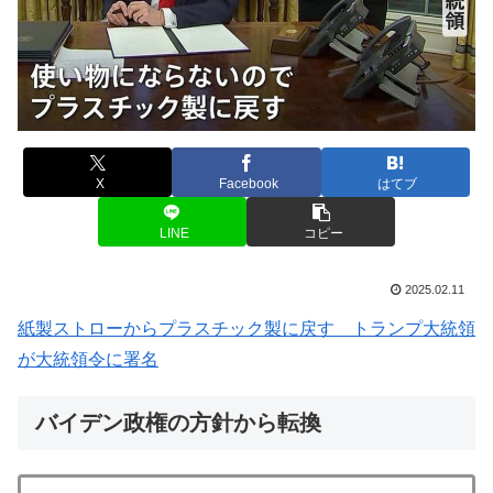
X
Facebook
はてブ
LINE
コピー
2025.02.11
紙製ストローからプラスチック製に戻す トランプ大統領
が大統領令に署名
バイデン政権の方針から転換