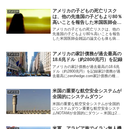
の国の外相らと連絡AI＝人工知能を使っ
て何者かがアメリカのルビオ国務長官を
装った音声を作り、複数の国の外相らと
アメリカの子どもの死亡リスク
アメリカ
連絡を取ってい...
は、他の先進国の子どもより80％
高いことを報告した米国医師会雑
誌の論文
アメリカの子どもの死亡リスクは、他の
先進国の子どもより80％高いことを報告
した米国医師会雑誌の論文心も体も病ん
でいるアメリカの子どもたちJAMA （米
国医師会雑誌）に掲載された論文によ
り、アメリカの子どもたちの、あまりに
アメリカの家計債務が過去最高の
アメリカ
も不健康な状態が明確...
18.6兆ドル（約2800兆円）を記録
アメリカの家計債務が過去最高の18.6兆
ドル（約2800兆円）を記録家計債務が過
去最高にzerohedge.com家計債務の種類
zerohedge.com 原因はおそらくクレジッ
ト債務でしょう。この動画を見れば日本
といかに大きな差があるかわ...
米国の重要な航空安全システムが
アメリカ
全国的にシステムダウン
米国の重要な航空安全システムが全国的
にシステムダウン重要な航空安全システ
ムNOTAMが全国的にダウン – 米国は2件
の航空機墜落事故で混乱アメリカ連邦航
空局の重要な NOTAM 警報システムが機
能停止したため、全米各地の航空便が 2
米軍、アラビア海でイラン無人機
アメリカ