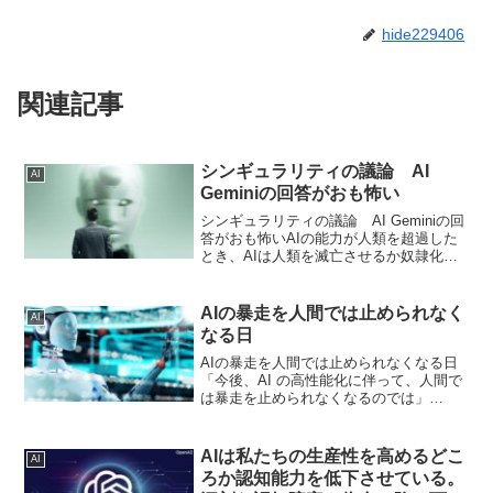
hide229406
関連記事
シンギュラリティの議論 AI
AI
Geminiの回答がおも怖い
シンギュラリティの議論 AI Geminiの回
答がおも怖いAIの能力が人類を超過した
とき、AIは人類を滅亡させるか奴隷化す
るかのどちらかを選択するでしょう。さ
て、地底科学を学んでるワタスとして
は。今のAIはなんだかな〜結局、いくら
AIの暴走を人間では止められなく
AI
発達したと...
なる日
AIの暴走を人間では止められなくなる日
「今後、AI の高性能化に伴って、人間で
は暴走を止められなくなるのでは」
OpenAI社の高性能AIモデルが「テスト中
に暴走して、他者のシステムに侵入し
た」ということが報じられています。以
AIは私たちの生産性を高めるどこ
AI
下の日本語版ロイ...
ろか認知能力を低下させている。