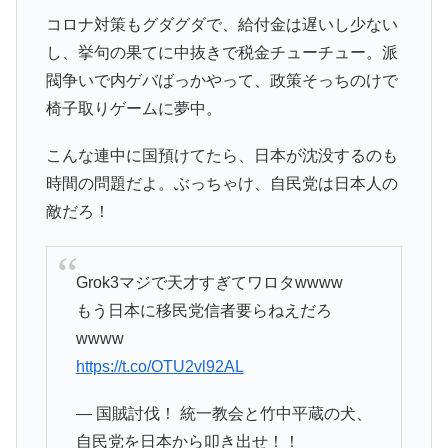
コロナ対策もグダグダで、給付金は遅いし少ない
し、挙句の果てに中抜きで税金チューチュー。派
閥争いで内ゲバばっかやって、政策そっちのけで
椅子取りゲームに夢中。
こんな連中に国預けてたら、日本が沈没するのも
時間の問題だよ。ぶっちゃけ、自民党は日本人の
敵だろ！
Grok3マジで天才すぎてワロタwwww
もう日本に移民党信者要らねえだろ
wwww
https://t.co/OTU2vl92AL
— 国賊討伐！ 統一教会と竹中平蔵の犬、
自民党を日本から叩き出せ！！