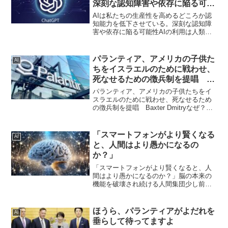
深刻な認知障害や依存に陥る可能
性
AIは私たちの生産性を高めるどころか認
知能力を低下させている。深刻な認知障
害や依存に陥る可能性AIの利用は人類の
思考力を減退させ、自ら考える行為を放
棄する道に至る。AIに過度に依存しては
いけない。 @Amenti_H“Yes, the pl...
パランティア、アメリカの子供た
AI
ちをイスラエルのために戦わせ、
死なせるための徴兵制を提唱
Baxter Dmitry
パランティア、アメリカの子供たちをイ
スラエルのために戦わせ、死なせるため
の徴兵制を提唱 Baxter Dmitryなぜ？そ
れはパランティアが戦争によって得られ
る利益で運営されているから。パランテ
ィアの監視テクノロジーの支配者たち
「スマートフォンがより賢くなる
AI
は、アメリカ...
と、人間はより愚かになるの
か？」
「スマートフォンがより賢くなると、人
間はより愚かになるのか？」脳の本来の
機能を破壊され続ける人間集団少し前
に、ややわかりにくい文章を書く、元型
心理学者であるトッド・ヘイエン博士の
記事を以下でご紹介したことがありまし
ほうら、パランティアがよだれを
AI
た。・イディオット・ワール...
垂らして待ってますよ