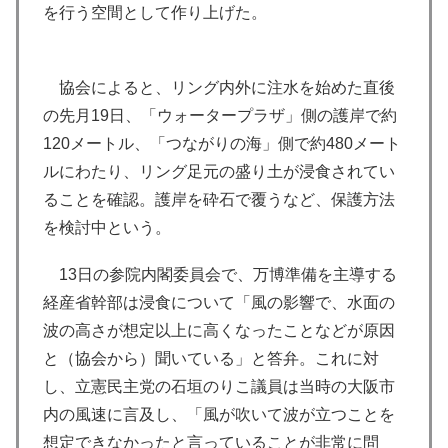
を行う空間として作り上げた。
協会によると、リング内外に注水を始めた直後
の先月19日、「ウォータープラザ」側の護岸で約
120メートル、「つながりの海」側で約480メート
ルにわたり、リング足元の盛り土が浸食されてい
ることを確認。護岸を砕石で覆うなど、保護方法
を検討中という。
13日の参院内閣委員会で、万博準備を主導する
経産省幹部は浸食について「風の影響で、水面の
波の高さが想定以上に高くなったことなどが原因
と（協会から）聞いている」と答弁。これに対
し、立憲民主党の石垣のりこ議員は当時の大阪市
内の風速に言及し、「風が吹いて波が立つことを
想定できなかったと言っていることが非常に問