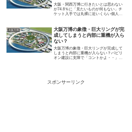
大阪・関西万博に行きたいとは思わない
が74.8％に「見たいものが何もない」チ
ケット入手では丸裸に近いくらい個人情
報を取られる 4月13日に開幕を迎える
「2025年大阪・関西万博」。外国パビリ
オンの完成が遅れ、「工事中の万博会場
大阪万博の象徴・巨大リングが完
大阪万博
で見学をする」...
成してしまうと内部に重機が入ら
ない？
大阪万博の象徴・巨大リングが完成して
しまうと内部に重機が入らない？パビリ
オン建設に支障で「コントかよ・・」〜
キッチリ笑いをとる大阪読者の方からの
情報です。魂を吹き込んだ「2億円のトイ
レ」の次は、巨大リングができると重機
が入らない。 どん...
スポンサーリンク