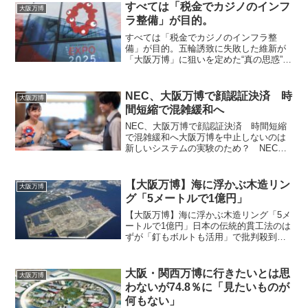
すべては「税金でカジノのインフ
大阪万博
ラ整備」が目的。
すべては「税金でカジノのインフラ整
備」が目的。五輪誘致に失敗した維新が
「大阪万博」に狙いを定めた“真の思惑”い
よいよ4月16日に迫った大阪・関西万博の
開幕。とは言え盛り上がりに欠けるのは
否めないのが現状で、事実、チケットの
NEC、大阪万博で顔認証決済 時
大阪万博
売れ行きも芳しくあ...
間短縮で混雑緩和へ
NEC、大阪万博で顔認証決済 時間短縮
で混雑緩和へ大阪万博を中止しないのは
新しいシステムの実験のため？ NECは
23日、2025年大阪・関西万博の会場内の
レストランや売店に、顔認証決済システ
ムを導入すると発表した。事前登録して
【大阪万博】海に浮かぶ木造リン
大阪万博
おけば、レジに...
グ「5メートルで1億円」
【大阪万博】海に浮かぶ木造リング「5メ
ートルで1億円」日本の伝統的貫工法のは
ずが「釘もボルトも活用」で批判殺到
2025年大阪・関西万博のシンボルとなる
はずの木造リング（大屋根）に対する批
判が高まっている。 建設費は約344億
大阪・関西万博に行きたいとは思
大阪万博
円。リングで使...
わないが74.8％に「見たいものが
何もない」