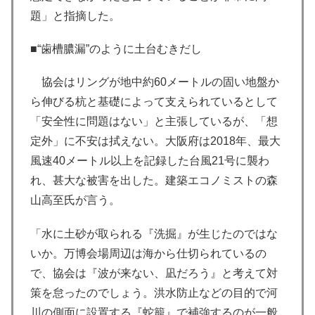
題」と指摘した。
■“歯槽膿漏”のように土台むきだし
協会はリングが地中約60メートルの固い地盤か
ら伸びる杭と基礎によって支えられているとして
「安全性に問題はない」と主張しているが、「想
定外」に不安は拭えない。大阪府は2018年、最大
風速40メートル以上を記録した台風21号に襲わ
れ、甚大な被害を出した。建築エコノミストの森
山高至氏が言う。
「水に土砂が取られる『洗掘』が生じたのではな
いか。万博会場周辺は海から仕切られているの
で、協会は『波が来ない、凪だろう』と考えて対
策を怠ったのでしょう。洪水防止などの目的で河
川の側面に設置する『蛇籠』で補強するのが一般