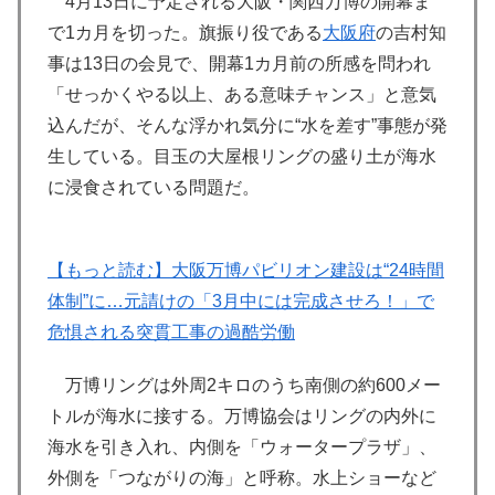
4月13日に予定される大阪・関西万博の開幕ま
で1カ月を切った。旗振り役である
大阪府
の吉村知
事は13日の会見で、開幕1カ月前の所感を問われ
「せっかくやる以上、ある意味チャンス」と意気
込んだが、そんな浮かれ気分に“水を差す”事態が発
生している。目玉の大屋根リングの盛り土が海水
に浸食されている問題だ。
【もっと読む】大阪万博パビリオン建設は“24時間
体制”に…元請けの「3月中には完成させろ！」で
危惧される突貫工事の過酷労働
万博リングは外周2キロのうち南側の約600メー
トルが海水に接する。万博協会はリングの内外に
海水を引き入れ、内側を「ウォータープラザ」、
外側を「つながりの海」と呼称。水上ショーなど