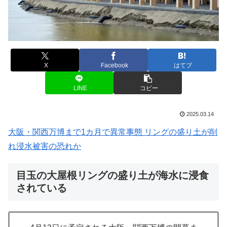
X
Facebook
はてブ
LINE
コピー
2025.03.14
大阪・関西万博まで1カ月で異常事態 リングの盛り土が削
れ浸水被害の恐れか
目玉の大屋根リングの盛り土が海水に浸食
されている