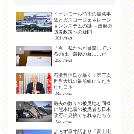
イオンモール熊本の爆発事
故とガスコージェネレーシ
ョンシステムの謎 ～政府の
防災政策への疑問
301 views
「今、私たちが目撃してい
るのは、最後の幕……だ」
158 views
石浜哲信氏が暴く！第三次
世界大戦の最前線に立たさ
れた日本
143 views
過去の数々の被災地と同様
に熊本地震の被災者も日本
政府に見捨てられるだろう
133 views
よろず屋寸話より「富士山