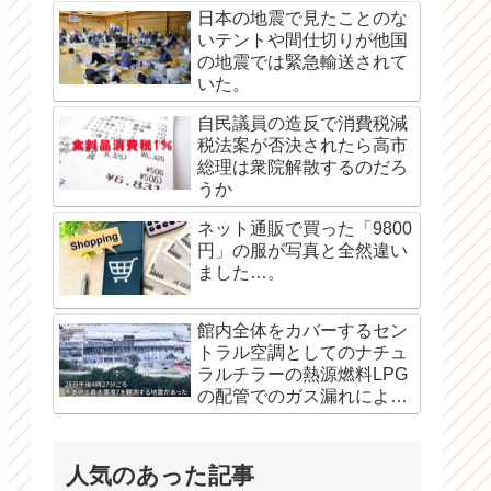
日本の地震で見たことのな
いテントや間仕切りが他国
の地震では緊急輸送されて
いた。
自民議員の造反で消費税減
税法案が否決されたら高市
総理は衆院解散するのだろ
うか
ネット通販で買った「9800
円」の服が写真と全然違い
ました…。
館内全体をカバーするセン
トラル空調としてのナチュ
ラルチラーの熱源燃料LPG
の配管でのガス漏れによる
爆発か？
人気のあった記事