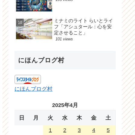
ミナミのライト らいとライ
フ「アシュタール：心を安
定させること」
101 views
にほんブログ村
にほんブログ村
2025年4月
日
月
火
水
木
金
土
1
2
3
4
5