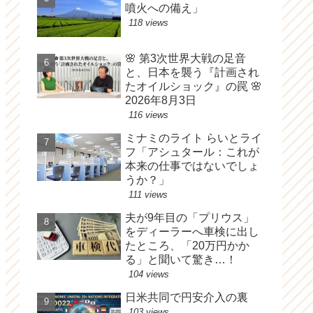
噴火への備え」
118 views
🌸 第3次世界大戦の足音
と、日本を襲う『計画され
たオイルショック』の罠 🌸
2026年8月3日
116 views
ミナミのライト らいとライ
フ「アシュタール：これが
本来の仕事ではないでしょ
うか？」
111 views
夫が9年目の「プリウス」
をディーラーへ車検に出し
たところ、「20万円かか
る」と聞いて驚き…！
104 views
日米共同で円安介入の裏
103 views