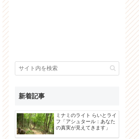
新着記事
ミナミのライト らいとライ
フ「アシュタール：あなた
の真実が見えてきます」