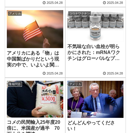
2025.04.28
2025.04.28
アメリカ
コロナワクチン
不気味な白い血栓が明ら
かにされた：mRNAワク
アメリカにある「物」は
チンはグローバルなプリ
中国製ばかりだという現
オン危機を産み出す
実の中で、いよいよ関税
戦争の影響が現れる時期
2025.04.28
2025.04.28
が到来
食糧問題
アメリカ
コメの民間輸入25年度20
どんどんやってくださ
倍に、米国産が過半 70
い！