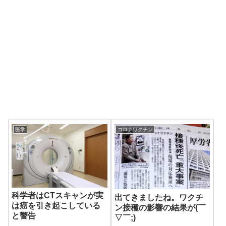
医学
コロナワクチン
科学者はCTスキャンが実
出てきましたね。ワクチ
は癌を引き起こしている
ン接種の影響の結果が(￣
と警告
▽￣;)