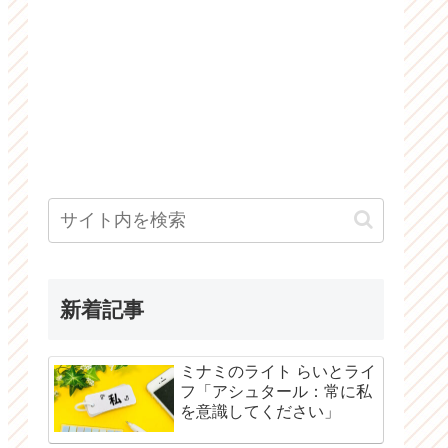
新着記事
ミナミのライト らいとライ
フ「アシュタール：常に私
を意識してください」