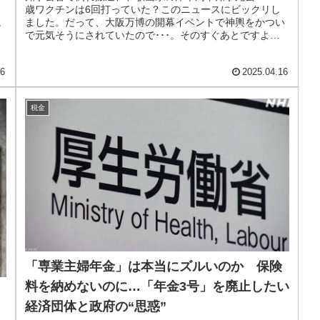
歳ワクチンは6回打っていた？このニュースにビックリし
ました。だって、大阪万博の開幕イベントで神輿をかつい
ン
で元気そうにされていたので･･･。そのすぐあとですよ。
翌日です。本当に急死です。敗血...
ラ
16
2025.04.16
税金
「専業主婦年金」は本当にズルいのか 保険
料を納めないのに…「年金3号」を廃止したい
経済団体と政府の“思惑”