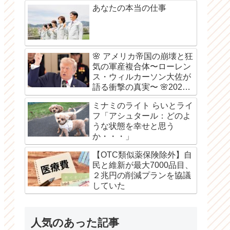
あなたの本当の仕事
🌸 アメリカ帝国の崩壊と狂
気の軍産複合体〜ローレン
ス・ウィルカーソン大佐が
語る衝撃の真実〜 🌸2026
年8月6日
ミナミのライト らいとライ
フ「アシュタール：どのよ
うな状態を幸せと思う
か・・・」
【OTC類似薬保険除外】自
民と維新が最大7000品目、
２兆円の削減プランを協議
していた
人気のあった記事