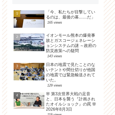
「今、私たちが目撃してい
るのは、最後の幕……だ」
165 views
イオンモール熊本の爆発事
故とガスコージェネレーシ
ョンシステムの謎 ～政府の
防災政策への疑問
143 views
日本の地震で見たことのな
いテントや間仕切りが他国
の地震では緊急輸送されて
いた。
129 views
🌸 第3次世界大戦の足音
と、日本を襲う『計画され
たオイルショック』の罠 🌸
2026年8月3日
119 views