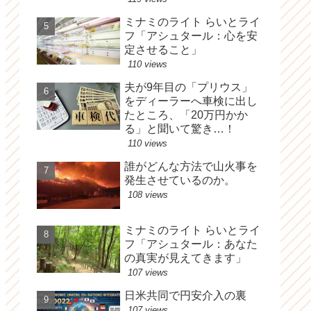
ミナミのライト らいとライ
フ「アシュタール：心を安
定させること」
110 views
夫が9年目の「プリウス」
をディーラーへ車検に出し
たところ、「20万円かか
る」と聞いて驚き…！
110 views
誰がどんな方法で山火事を
発生させているのか。
108 views
ミナミのライト らいとライ
フ「アシュタール：あなた
の真実が見えてきます」
107 views
日米共同で円安介入の裏
107 views