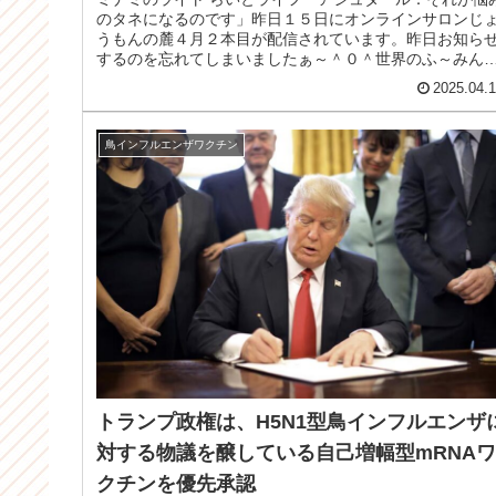
のタネになるのです」昨日１５日にオンラインサロンじ
うもんの麓４月２本目が配信されています。昨日お知ら
するのを忘れてしまいましたぁ～＾０＾世界のふ～みん
みなさまご視聴くださいませ＾＾...
2025.04.
鳥インフルエンザワクチン
トランプ政権は、H5N1型鳥インフルエンザ
対する物議を醸している自己増幅型mRNAワ
クチンを優先承認