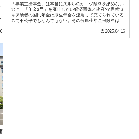
「専業主婦年金」は本当にズルいのか 保険料を納めない
キ
のに…「年金3号」を廃止したい経済団体と政府の“思惑”3
界
号保険者の国民年金は厚生年金を流用して充てられている
株
ので不公平でもなんでもない。その分厚生年金保険料は高
情
くなっている。「ニュースで制...
16
2025.04.16
価