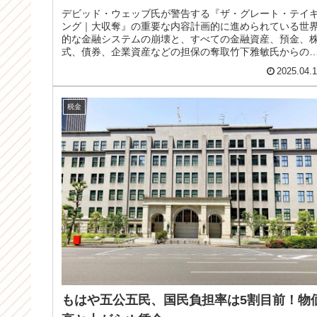
デビッド・ウェッブ氏が警告する『ザ・グレート・テイ
ング｜大収奪』の重要な内容計画的に進められている世
的な金融システムの崩壊と、すべての金融資産、預金、
式、債券、企業資産などの担保の奪取竹下雅敏氏からの
報です。 昨日の記事のコメントで...
2025.04.
税金
もはや五公五民、国民負担率は5割目前！物