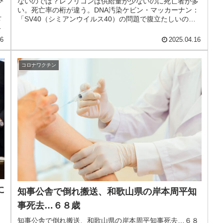
ないのでは？レプリコンは供給量が少ないのに死亡者が多
ょ
い。死亡率の桁が違う。DNA汚染ケビン・マッカーナン：
せ
「SV40（シミアンウイルス40）の問題で腹立たしいの
の
は、完全に防げることなのに、...
16
2025.04.16
コロナワクチン
に
知事公舎で倒れ搬送、和歌山県の岸本周平知
事死去…６８歳
知事公舎で倒れ搬送、和歌山県の岸本周平知事死去…６８