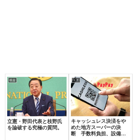
税金
ＩＴ
キャッシュレス決済をや
立憲・野田代表と枝野氏
めた地方スーパーの決
を論破する究極の質問。
断 手数料負担、設備費
用は重荷に…今後は広が