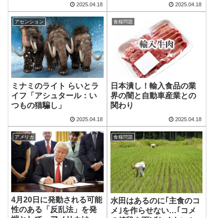
2025.04.18
2025.04.18
るのか
アセンション
食糧問題
ミナミのライト らいとラ
日本潰し！輸入食品の業
イフ「アシュタール：い
界の闇と自動車産業との
つもの猫騙し」
関わり
2025.04.18
2025.04.18
アメリカ
食糧問題
4月20日に発動される可能
水田はあるのに｢主食のコ
性のある「反乱法」を発
メ｣を作らせない…｢コメ