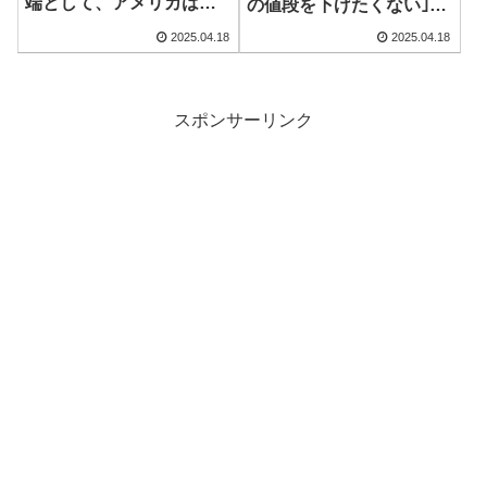
端として、アメリカは歴
の値段を下げたくない｣農
史上最大の監獄国家に陥
水省がこっそり続ける減
2025.04.18
2025.04.18
るのか
反の実態
スポンサーリンク