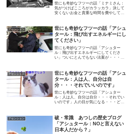
世にも奇妙なフツーの話「ミナミさん：
気がつけばこころがカラッカラ」決して
安くないお金と貴重な時間を費やして対
してうまくもならないのに楽器が弾ける
ようになって一体何の役に立つの？「G
線上のあなたと私」っていうドラマのは
世にも奇妙なフツーの話「アシュ
アセンション
じめの方にあったセリフに...
タール：飛び出すエネルギーにし
てください」
世にも奇妙なフツーの話「アシュター
ル：飛び出すエネルギーにしてくださ
い」ついにとんでもない法案が・・・お
っそろしいことになって来ましたね。本
気出して来たなって思います。もう何が
何でも、どんなに無茶苦茶な論理でもと
世にも奇妙なフツーの話「アシュ
アセンション
にかく超管理社会に進むために...
タール：人は人、自分は自
分・・・それでいいのです」
世にも奇妙なフツーの話「アシュター
ル：人は人、自分は自分・・・それでい
いのです」人の目が気になる・・・どう
すればいいの？人の目が気になってやり
たいことが出来なかったり、やりたくな
いことをやってしまうことがあります。
破・常識 あつしの歴史ブログ
アセンション
人の目が気にならなくなるに...
「アシュタール：NOと言えない
日本人だから？」