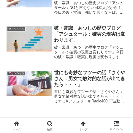
破・常識 あつしの歴史ブログ「アシュ
タール：NOと言えない日本人だから？」
今日の破・常識！強いて言うならば、自
由への介入を好まないという感じでしょ
うか？ｂｙアシュタールアシュタールか
らのメッセージ今日のアシュタールから
破・常識 あつしの歴史ブログ
アセンション
のメッセージをお伝えし...
「アシュタール：確実の現実は変
わります」
破・常識 あつしの歴史ブログ「アシュ
タール：確実の現実は変わります」今日
の破・常識！確実に現実は変わります。
それを体験していってください。ｂｙア
シュタールアシュタールからのメッセー
ジ今日のアシュタールからのメッセージ
世にも奇妙なフツーの話「さくや
アセンション
をお伝えします。「確実に...
さん：男女で敵対的な話が出てき
たら・・・」
世にも奇妙なフツーの話「さくやさん：
男女で敵対的な話が出てきたら・・・」
ミナミAアシュタールRadio400「“波動使
い”のためのエクササイズ２」vol.821
「“波動使い”のためのエクササイズ２」
vol.822 「"眼”」最近ネットで見...
スポンサーリンク
ホーム
検索
トップ
サイドバー