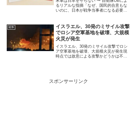
米軍は日本を守らない 〜 自衛隊OBによ
るリアルな指摘「なぜ、国民的合意もな
いのに、日本が戦争当事者になる必要が
あるのか」日米安保条約はあってないに
等しい！本質は日本の管理支配のた
め！ 夕刊フジといえば産経グループ。
イスラエル、30発のミサイル攻撃
戦争
そこが自衛隊のOBを招い...
でロシア空軍基地を破壊、大規模
火災が発生
イスラエル、30発のミサイル攻撃でロシ
ア空軍基地を破壊、大規模火災が発生現
時点では故意による攻撃かどうかは不明
だが、攻撃されたことは事実 イスラエ
ルはシリア沿岸近くで攻撃を行った。ラ
タキア市近郊にロシアのフメイミム空軍
基地付近で爆発があった...
スポンサーリンク