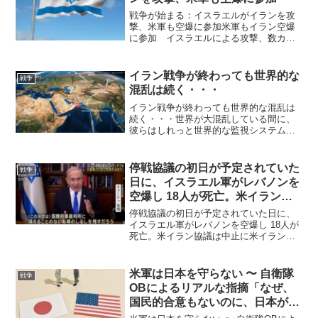
戦争が始まる：イスラエルがイランを攻
撃、米軍も空爆に参加米軍もイラン空爆
に参加 イスラエルによる攻撃、数カ月
前から準備かイスラエルによるイラン攻
撃を巡り、米メディアは28日、米軍も空
爆に参加していると報じた。イスラエル
イラン戦争が終わっても世界的な
戦争
軍が第2波の空爆を行っ...
混乱は続く・・・
イラン戦争が終わっても世界的な混乱は
続く・・・世界が大混乱している間に、
彼らはしれっと世界的な監視システムを
導入させています。米国とイランが停戦
合意した直後に停戦合意破棄の動きが出
ています。そんなものです。双方が同意
停戦協議の初日が予定されていた
戦争
できるものなど何もないの...
日に、イスラエル軍がレバノンを
空爆し 18人が死亡。米イラン協
議は中止に
停戦協議の初日が予定されていた日に、
イスラエル軍がレバノンを空爆し 18人が
死亡。米イラン協議は中止に米イラン間
の合意によって軍事作戦の停止が約束さ
れたにもかかわらず、イスラエルによる
レバノン南部への攻撃は続いている。報
米軍は日本を守らない 〜 自衛隊
戦争
道によると、イスラエ...
OBによるリアルな指摘「なぜ、
国民的合意もないのに、日本が戦
争当事者になる必要があるのか」