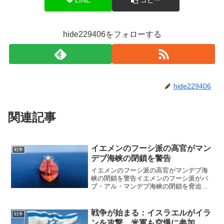
hide229406をフォローする
hide229406
関連記事
イエメンのフーシ派の高官がマン
戦争
デブ海峡の閉鎖を警告
イエメンのフーシ派の高官がマンデブ海
峡の閉鎖を警告イエメンのフーシ派がバ
ブ・アル・マンデブ海峡の閉鎖を脅迫マ
ンデブ海峡（正式にはバブ・アル・マン
デブ海峡）は、ホルムズ海峡より通行量
は少ないですが、それでも、世界のエネ
戦争が始まる：イスラエルがイラ
戦争
ルギー流通の 10％を占...
ンを攻撃、米軍も空爆に参加