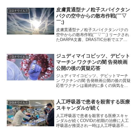
８波」に備えて、都道府県による感染対
策を強化するための仕組み「対策強化宣
皮膚貫通型ナノ粒子スパイクタン
コロナウイルス
言」を新設すると発表した...
パクの空中からの散布作戦(￣▽
￣;)
皮膚貫通型ナノ粒子スパイクタンパクの
空中からの散布作戦(￣▽￣;) リークされ
たDARPA文書、DRASTIC分析でエアロ
ゾル化された皮膚貫通型ナノ粒子スパイ
クタンパクを使った人類への攻撃が確認
される 本日のSituation Update...
ジュディマイコビッツ、デビット
コロナウイルス
マーチン ワクチンの闇 告発映画
公開の後の質疑応答
ジュディマイコビッツ、デビットマーチ
ン ワクチンの闇 告発映画公開の後の質疑
応答ワクチンは最終的に多くの病気を引
き起こす今回の紹介記事ではワクチンの
様々な問題点について語っています。少
し、長いですが参考になると思います。
人工呼吸器で患者を殺害する医療
コロナウイルス
中でも松の葉の成分が...
スキャンダルが続く
人工呼吸器で患者を殺害する医療スキャ
ンダルが続くCOVIDの初期の治療に人工
呼吸器が推奨され一時は人工呼吸器不足
に陥った日本の現状を思い起こせばわか
ること・・・意図的なものだった2022 年