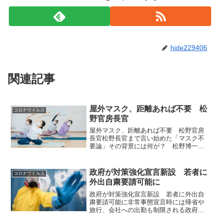
hide229406
関連記事
屋外マスク、距離あれば不要 松
コロナウイルス
野官房長官
屋外マスク、距離あれば不要 松野官房
長官松野長官まで言い始めた「マスク不
要論」その背景には何が？ 松野博一官
房長官は11日の記者会見で、新型コロナ
ウイルス対策のマスク着用について「人
との距離が十分取れれば、屋外では必ず
政府が対策強化宣言新設 若者に
コロナウイルス
しも必要ない。特に気温...
外出自粛要請可能に
政府が対策強化宣言新設 若者に外出自
粛要請可能に非常事態宣言時には帰省や
旅行、会社への出勤も制限される政府は
１１日、新型コロナウイルスの流行「第