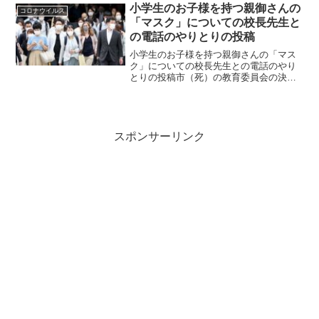
11 月 24 日by Brian Shilha...
小学生のお子様を持つ親御さんの
コロナウイルス
「マスク」についての校長先生と
の電話のやりとりの投稿
小学生のお子様を持つ親御さんの「マス
ク」についての校長先生との電話のやり
とりの投稿市（死）の教育委員会の決ま
り一点張りの校長！校長には自主判断に
よる裁量権はないのか？投稿は、こちら
にあります。校) が校長先生です。昨日か
らマスクは個人判断の...
スポンサーリンク