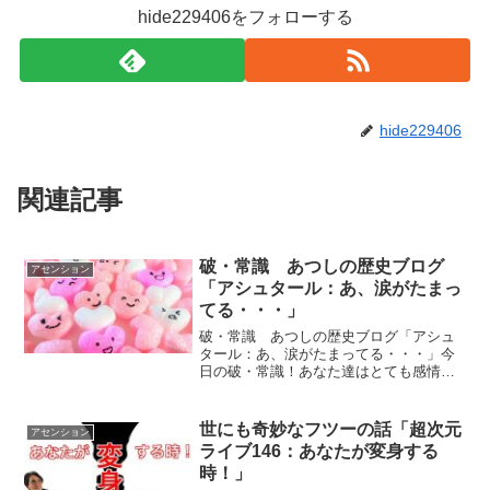
hide229406をフォローする
hide229406
関連記事
破・常識 あつしの歴史ブログ
アセンション
「アシュタール：あ、涙がたまっ
てる・・・」
破・常識 あつしの歴史ブログ「アシュ
タール：あ、涙がたまってる・・・」今
日の破・常識！あなた達はとても感情が
豊かです。とても素晴らしい感性を持っ
ています。それを止めないでください。
ｂｙアシュタール アシュタールからの
世にも奇妙なフツーの話「超次元
アセンション
メッセージ今日のアシュタ...
ライブ146：あなたが変身する
時！」