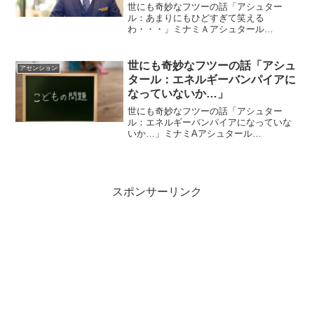
世にも奇妙なフツーの話「アシュター
ル：あまりにもひどすぎて笑える
わ・・・」ミナミＡアシュタール
Radio580「思い込みの種を見つける方
法！」vol.1181 「思い込みの種を見つけ
る方法！」vol.1182 「それは記憶力と回
世にも奇妙なフツーの話「アシュ
アセンション
答の速さだけ...
タール：エネルギーバンパイアに
なっていないか…」
世にも奇妙なフツーの話「アシュター
ル：エネルギーバンパイアになっていな
いか…」ミナミAアシュタール
Radio254「リーダーとはその程度のもの
です」 vol.529「憧れと嫉妬と‥」
vol.530 「リーダーとはその程度のもので
す」SNSで...
スポンサーリンク