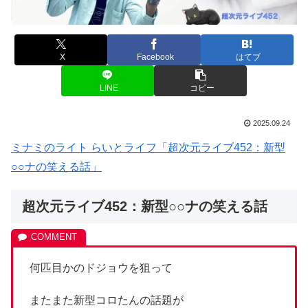
X
Facebook
はてブ
LINE
コピー
2025.09.24
ミナミのライト らいとライフ「超次元ライブ452：新型
○○ナの笑える話」
超次元ライブ452：新型○○ナの笑える話
何匹目かのドジョウを狙って
またまた新型コロたんの話題が