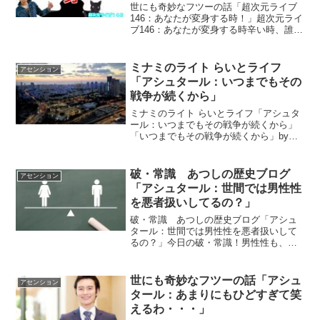
世にも奇妙なフツーの話「超次元ライブ
146：あなたが変身する時！」超次元ライ
ブ146：あなたが変身する時辛い時、誰か
助けて・・ って言わないで！ 何故な
ら・・ヒョーイされてしまうから・・ 誰
かに助けてもらわなくて自分で出来るか
ミナミのライト らいとライフ
アセンション
ら！ でも、...
「アシュタール：いつまでもその
戦争が続くから」
ミナミのライト らいとライフ「アシュタ
ール：いつまでもその戦争が続くから」
「いつまでもその戦争が続くから」by
アシュタール今日のアシュタールからの
メッセージをお伝えしますね＾＾「こん
にちは こうしてお話し出来ることに感
破・常識 あつしの歴史ブログ
アセンション
謝します。あなた達は...
「アシュタール：世間では男性性
を悪者扱いしてるの？」
破・常識 あつしの歴史ブログ「アシュ
タール：世間では男性性を悪者扱いして
るの？」今日の破・常識！男性性も、女
性性も、必要だから存在するのです。左
脳も、右脳も必要だから存在するので
す。ただ、役割が違う・・それだけなの
世にも奇妙なフツーの話「アシュ
アセンション
です。得意なことが違う・・...
タール：あまりにもひどすぎて笑
えるわ・・・」