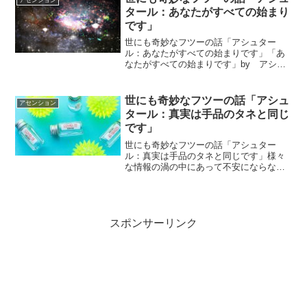
アセンション
タールからのメッセージ今日...
タール：あなたがすべての始まり
です」
世にも奇妙なフツーの話「アシュター
ル：あなたがすべての始まりです」「あ
なたがすべての始まりです」by アシュ
タールアシュタールからのメッセージを
お伝えしますね＾＾「こんにちは こう
してお話できることに感謝します。 あな
世にも奇妙なフツーの話「アシュ
アセンション
たの世界は、あなたが創...
タール：真実は手品のタネと同じ
です」
世にも奇妙なフツーの話「アシュター
ル：真実は手品のタネと同じです」様々
な情報の渦の中にあって不安にならない
ようにすることが・・・３次元のテレビ
ラジオ新聞ニュース達っを目にすると、
ひっぱられて不安に、苦しく？なるので
極力避けて暮らしています。...
スポンサーリンク