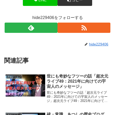
hide229406をフォローする
hide229406
関連記事
世にも奇妙なフツーの話「超次元
アセンション
ライブ49：2021年に向けての宇
宙人のメッセージ」
世にも奇妙なフツーの話「超次元ライブ
49：2021年に向けての宇宙人のメッセー
ジ」超次元ライブ49：2021年に向けての
宇宙人のメッセージ」マスクが鍵！マス
クが超管理社会、世界統一政府への道に
なってしまう！でも、じゃあ、どうした
破・常識 あつしの歴史ブログ