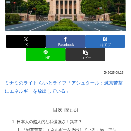
X
Facebook
はてブ
LINE
コピー
2025.09.25
ミナミのライト らいとライフ「アシュタール：滅茶苦茶
にエネルギーを放出している」
目次
日本人の超人的な我慢強さ！異常？
「滅茶苦茶にエネルギーを放出している」by アシ