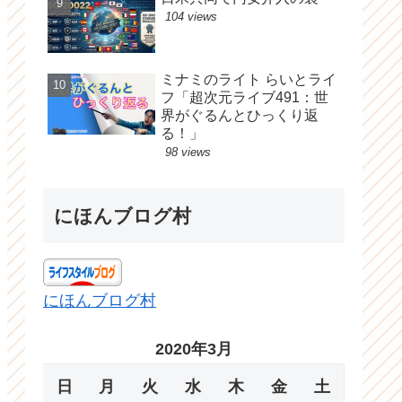
104 views
ミナミのライト らいとライ
フ「超次元ライブ491：世
界がぐるんとひっくり返
る！」
98 views
にほんブログ村
にほんブログ村
2020年3月
日
月
火
水
木
金
土