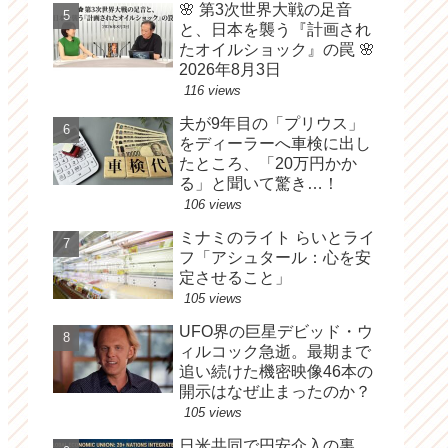
🌸 第3次世界大戦の足音
と、日本を襲う『計画され
たオイルショック』の罠 🌸
2026年8月3日
116 views
夫が9年目の「プリウス」
をディーラーへ車検に出し
たところ、「20万円かか
る」と聞いて驚き…！
106 views
ミナミのライト らいとライ
フ「アシュタール：心を安
定させること」
105 views
UFO界の巨星デビッド・ウ
ィルコック急逝。最期まで
追い続けた機密映像46本の
開示はなぜ止まったのか？
105 views
日米共同で円安介入の裏