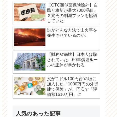
【OTC類似薬保険除外】自
民と維新が最大7000品目、
２兆円の削減プランを協議
していた
誰がどんな方法で山火事を
発生させているのか。
【財務省崩壊】日本人は騙
されていた…60年償還ルー
ルの正体が暴かれる
父が“1ドル100円台”の頃に
加入した「1000万円の外貨
建て保険」が、円安で「評
価額1610万円」に
人気のあった記事