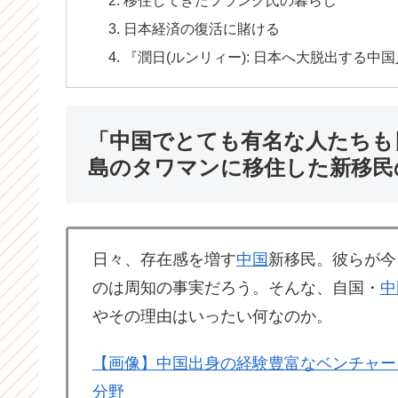
日本経済の復活に賭ける
『潤日(ルンリィー): 日本へ大脱出する中
「中国でとても有名な人たちも
島のタワマンに移住した新移民
日々、存在感を増す
中国
新移民。彼らが今
のは周知の事実だろう。そんな、自国・
中
やその理由はいったい何なのか。
【画像】中国出身の経験豊富なベンチャー
分野