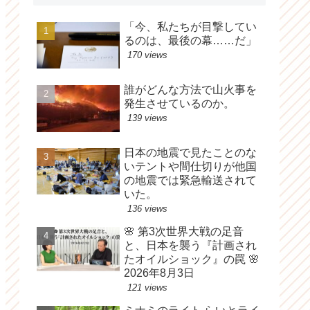
「今、私たちが目撃してい
るのは、最後の幕……だ」
170 views
誰がどんな方法で山火事を
発生させているのか。
139 views
日本の地震で見たことのな
いテントや間仕切りが他国
の地震では緊急輸送されて
いた。
136 views
🌸 第3次世界大戦の足音
と、日本を襲う『計画され
たオイルショック』の罠 🌸
2026年8月3日
121 views