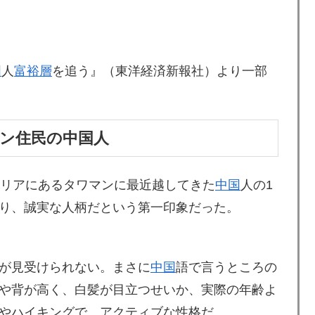
国
人
富裕層
を追う』（東洋経済新報社）より一部
ン住民の中国人
エリアにあるタワマンに最近越してきた
中国
人の1
り、誠実な人柄だという第一印象だった。
が見受けられない。まさに
中国
語で言うところの
や背が高く、白髪が目立つせいか、実際の年齢よ
やハイキングで、アクティブな性格だ。