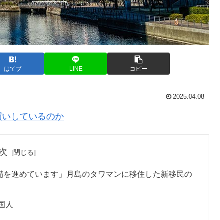
はてブ
LINE
コピー
2025.04.08
買いしているのか
次
備を進めています」月島のタワマンに移住した新移民の
国人