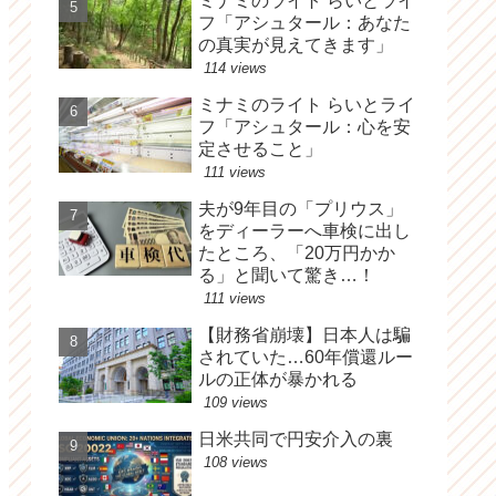
ミナミのライト らいとライ
フ「アシュタール：あなた
の真実が見えてきます」
114 views
ミナミのライト らいとライ
フ「アシュタール：心を安
定させること」
111 views
夫が9年目の「プリウス」
をディーラーへ車検に出し
たところ、「20万円かか
る」と聞いて驚き…！
111 views
【財務省崩壊】日本人は騙
されていた…60年償還ルー
ルの正体が暴かれる
109 views
日米共同で円安介入の裏
108 views