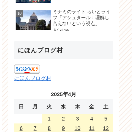
ミナミのライト らいとライ
フ「アシュタール：理解し
合えないという視点」
97 views
にほんブログ村
にほんブログ村
2025年4月
日
月
火
水
木
金
土
1
2
3
4
5
6
7
8
9
10
11
12