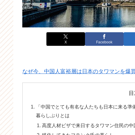
X
Facebook
なぜ今、中国人富裕層は日本のタワマンを爆
目
「中国でとても有名な人たちも日本に来る準
暮らしぶりとは
高度人材ビザで来日するタワマン住民の中
移住してきたフランク氏の暮らし