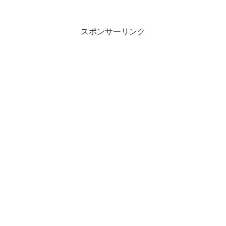
望む２３兆円規模の経済対策案を提言し
ている国民民主党の玉木雄一郎代表らが
１０月２０日、国会内で岸...
スポンサーリンク