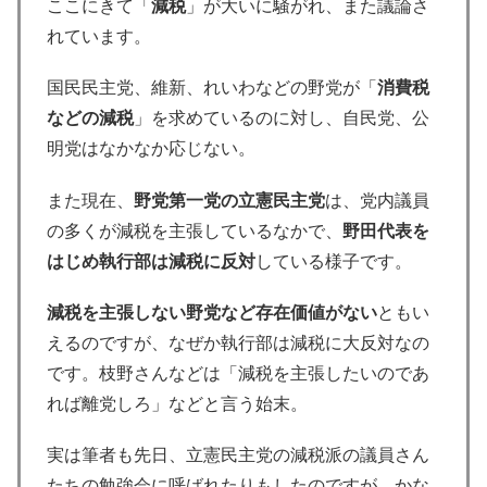
ここにきて「
減税
」が大いに騒がれ、また議論さ
れています。
国民民主党、維新、れいわなどの野党が「
消費税
などの減税
」を求めているのに対し、自民党、公
明党はなかなか応じない。
また現在、
野党第一党の立憲民主党
は、党内議員
の多くが減税を主張しているなかで、
野田代表を
はじめ執行部は減税に反対
している様子です。
減税を主張しない野党など存在価値がない
ともい
えるのですが、なぜか執行部は減税に大反対なの
です。枝野さんなどは「減税を主張したいのであ
れば離党しろ」などと言う始末。
実は筆者も先日、立憲民主党の減税派の議員さん
たちの勉強会に呼ばれたりもしたのですが、かな