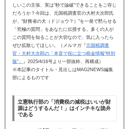
しいこの主張、実は“秒で論破”できることをご存じ
だろうか？今回は、元国税調査官の大村大次郎氏
が、“財務省の犬（ドジョウ？）”を一発で黙らせる
「究極の質問」をあなたに伝授する。多くの人が
この質問を知ることが大切なので、気に入ったら
ぜひ拡散してほしい。（メルマガ『
元国税調査
官・大村大次郎の「本音で役に立つ税金情報“特別
版”」
』2025/4/16号より一部抜粋、再構成）
※本記事のタイトル・見出しはMAG2NEWS編集
部によるものです
立憲執行部の「消費税の減税はいいが財
源はどうするんだ！」はインチキな詭弁
である