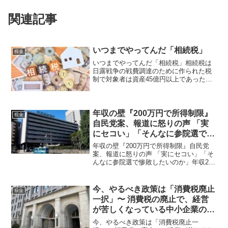
関連記事
いつまでやってんだ「相続税」
税金
いつまでやってんだ「相続税」相続税は
日露戦争の戦費調達のために作られた税
制で対象者は資産45億円以上であったこ
とを考えると廃止していい税制。 日本に
は色々な税金があります。その中で、
「相続税」というのがありますね。これ
から、私たち誰もが突き...
年収の壁『200万円で所得制限』
税金
自民党案、報道に怒りの声 「実
にセコい」「そんなに参院選で惨
敗したいのか」
年収の壁『200万円で所得制限』自民党
案、報道に怒りの声 「実にセコい」「そ
んなに参院選で惨敗したいのか」年収200
万円以下なら基礎控除150万円だが、それ
を超えると123万円になるバカバカしい提
案！財務省はよほど金を出したくないら
今、やるべき政策は「消費税廃止
税金
しい。 ...
一択」〜 消費税の廃止で、経営
が苦しくなっている中小企業の経
営を助けることができる！
今、やるべき政策は「消費税廃止一