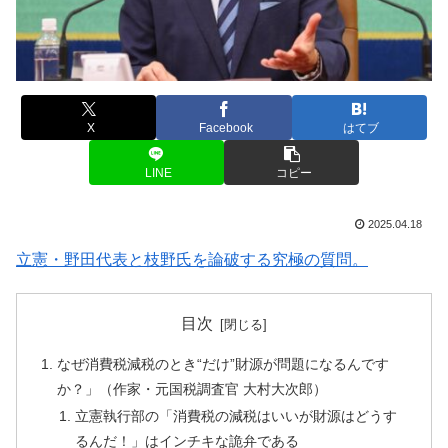
X
Facebook
はてブ
LINE
コピー
2025.04.18
立憲・野田代表と枝野氏を論破する究極の質問。
目次
なぜ消費税減税のとき“だけ”財源が問題になるんです
か？」（作家・元国税調査官 大村大次郎）
立憲執行部の「消費税の減税はいいが財源はどうす
るんだ！」はインチキな詭弁である