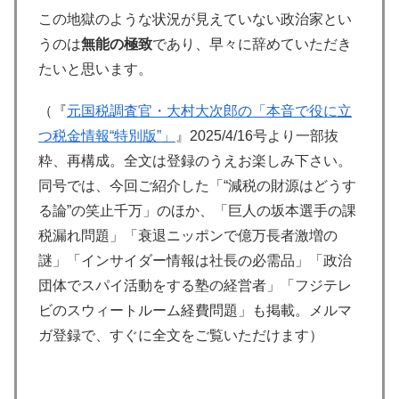
この地獄のような状況が見えていない政治家とい
うのは
無能の極致
であり、早々に辞めていただき
たいと思います。
（『
元国税調査官・大村大次郎の「本音で役に立
つ税金情報“特別版”」
』2025/4/16号より一部抜
粋、再構成。全文は登録のうえお楽しみ下さい。
同号では、今回ご紹介した「“減税の財源はどうす
る論”の笑止千万」のほか、「巨人の坂本選手の課
税漏れ問題」「衰退ニッポンで億万長者激増の
謎」「インサイダー情報は社長の必需品」「政治
団体でスパイ活動をする塾の経営者」「フジテレ
ビのスウィートルーム経費問題」も掲載。メルマ
ガ登録で、すぐに全文をご覧いただけます）