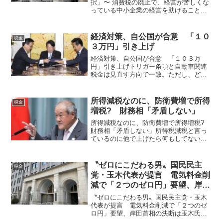
択」〜 消費税の廃止で、経営が苦しくな
っている中小企業の経営を助けることが
できる！経団連と財務省が「消費税にこ
だわる理由」〜 これまで、一部の富裕層
とアメリカを助けるために通貨を発行し
経済対策、自公国が合意 「１０
税金
てきた日本！竹下雅敏氏か...
３万円」引き上げ
経済対策、自公国が合意 「１０３万
円」引き上げトリガー条項と自動車関連
税金は見直す方向で一致。ただし、どう
なるかは不明！ 自民、公明、国民民主
３党の政調会長は２０日、国会内で会談
し、政府の総合経済対策について合意し
所得減税なのに、防衛費増で所得
税金
た。国民民主が求める「年収...
増税? 財務相「矛盾しない」
所得減税なのに、防衛費増で所得増税?
財務相「矛盾しない」所得税減税と言っ
ているのに他で上げたら何もしてないの
と同じ！「矛盾しない」言い切る腹黒さ
満点！鈴木俊一財務相は20日の閣議後の
記者会見で、岸田文雄首相が与党に検討
〝ゼロにこだわる男〟国民民主
税金
を求める所得税減税と...
党・玉木代表が提言 電気料金削
減で「２つのゼロ円」要望、岸田
首相の決断は
〝ゼロにこだわる男〟国民民主党・玉木
代表が提言 電気料金削減で「２つのゼ
ロ円」要望、岸田首相の決断は玉木氏の
主張と提案はまさに正論で早期の実現を