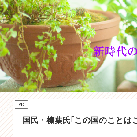
PR
国民・榛葉氏｢この国のことは