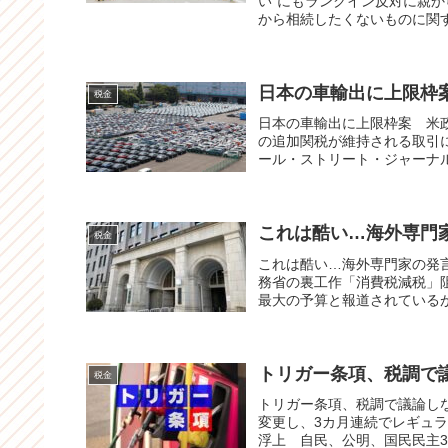
い”にもランクイン反対に親から
から相続したくないものに関す
日本の車輸出に上限枠
税金
日本の車輸出に上限枠案 米
の追加関税が維持される取引
ール・ストリート・ジャーナル
これは酷い…海外専門
税金
これは酷い…海外専門家の発
務省の裏工作「消費税減税」阻
最大の予算と報道されているが、
トリガー条項、税調で
税金
トリガー条項、税調で議論し
変更し、3カ月連続でレギュラ
浮上 自民、公明、国民民主3党