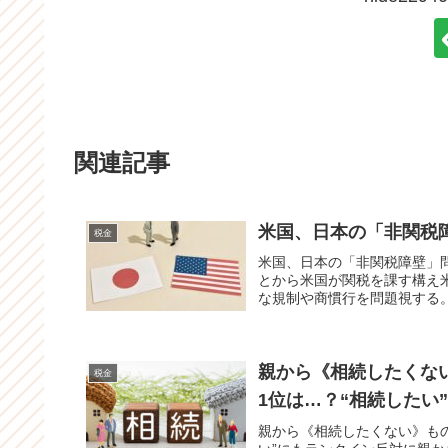
関連記事
米国、日本の「非関税
税金
米国、日本の「非関税障壁」
とから米国が関税を課す構え
な規制や商慣行を問題視する。
親から《相続したくな
税金
1位は…？“相続したい
親から《相続したくない》もの