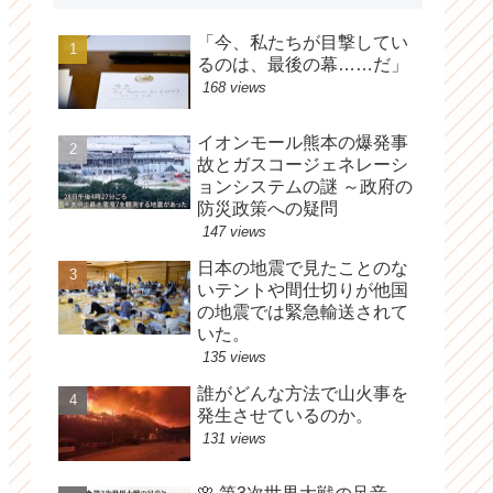
「今、私たちが目撃してい
るのは、最後の幕……だ」
168 views
イオンモール熊本の爆発事
故とガスコージェネレーシ
ョンシステムの謎 ～政府の
防災政策への疑問
147 views
日本の地震で見たことのな
いテントや間仕切りが他国
の地震では緊急輸送されて
いた。
135 views
誰がどんな方法で山火事を
発生させているのか。
131 views