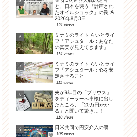
🌸 第3次世界大戦の足音
と、日本を襲う『計画され
たオイルショック』の罠 🌸
2026年8月3日
121 views
ミナミのライト らいとライ
フ「アシュタール：あなた
の真実が見えてきます」
114 views
ミナミのライト らいとライ
フ「アシュタール：心を安
定させること」
111 views
夫が9年目の「プリウス」
をディーラーへ車検に出し
たところ、「20万円かか
る」と聞いて驚き…！
110 views
日米共同で円安介入の裏
108 views