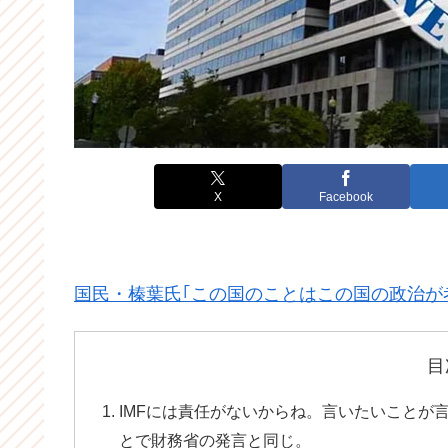
X
Facebook
国民・榛葉氏｢この国のことはこの国の政治が考
目
IMFには責任がないからね。言いたいことが
とで財務省の発言と同じ。