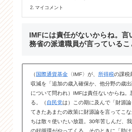
マイコメント
IMFには責任がないからね。言
務省の派遣職員が言っているこ
（
国際通貨基金
〈IMF〉が、
所得税
の課税
収減を「追加の歳入確保か、他分野の歳出
について問われ）IMFは責任ないからね
る。（
自民党
は）この期に及んで「財源論
てきたあまたの政策に財源論を言ってこな
ちは散々使いたい放題。30年苦しんだ、我
の好循環がやってくる。そのときに「助け