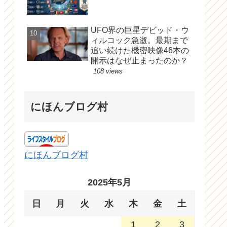
UFO界の巨星デビッド・ウ
ィルコック急逝。最期まで
追い続けた機密映像46本の
開示はなぜ止まったのか？
108 views
にほんブログ村
にほんブログ村
2025年5月
日
月
火
水
木
金
土
1
2
3