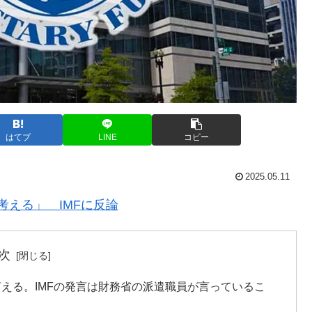
はてブ
LINE
コピー
2025.05.11
える」 IMFに反論
次
言える。IMFの発言は財務省の派遣職員が言っているこ