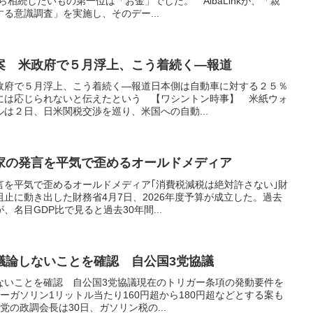
相続したいもの第一位は「お金」でした。 AlbaLinkが、「親
る意識調査」を実施し、そのデー...
案 米政府で５月浮上、こう着続く―報道
政府で５月浮上、こう着続く―報道日本側は自動車に対する２５％
には応じられないと伝えたという 【ワシントン時事】 米紙ウォ
は２日、日米関税交渉を巡り、米国への自動...
家の発言を平気で歪めるオールドメディア
言を平気で歪めるオールドメディア｢消費税減税は絶対許さない｣財
止に動き出した財務省4月7日、2026年度予算が成立した。過去
名目GDP比で見ると過去30年間...
議論しないことを確認 自公国3党協議
ないことを確認 自公国3党協議現在のトリガー条項の発動要件を
ーガソリン1リットル当たり160円超から180円超などとする案も
の政調会長は30日、ガソリン税の...