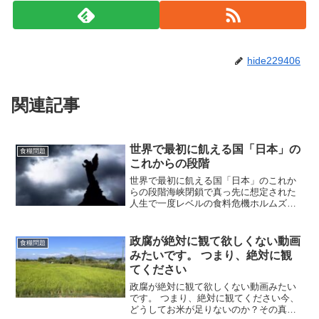
hide229406
関連記事
世界で最初に飢える国「日本」の
食糧問題
これからの段階
世界で最初に飢える国「日本」のこれか
らの段階海峡閉鎖で真っ先に想定された
人生で一度レベルの食料危機ホルムズ海
峡が閉鎖されたという出来事が起きた際
に、もちろんエネルギーや物資（医療、
建築、自動車など）の不足が著しいこと
政腐が絶対に観て欲しくない動画
食糧問題
になるだろうという予測が...
みたいです。 つまり、絶対に観
てください
政腐が絶対に観て欲しくない動画みたい
です。 つまり、絶対に観てください今、
どうしてお米が足りないのか？その真