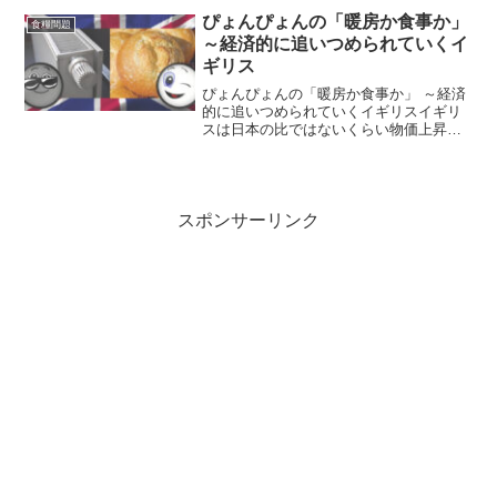
カ月たつが、コメの価格は依然として高
ぴょんぴょんの「暖房か食事か」
食糧問題
い。政府がその原因...
～経済的に追いつめられていくイ
ギリス
ぴょんぴょんの「暖房か食事か」 ～経済
的に追いつめられていくイギリスイギリ
スは日本の比ではないくらい物価上昇が
激しいあらゆるものに、値上げの波が押
し寄せています。一番身近に感じるのは
ガソリン代ですが、市販のチョコレート
もサイズが小さくなって...
スポンサーリンク