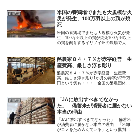
実！
米国の養鶏場でまたも大規模な火
食糧問題
災が発生、100万羽以上の鶏が焼
死
米国の養鶏場でまたも大規模な火災が発
生、100万羽以上の鶏が焼死100万羽以上
の鶏を飼育するイリノイ州の農場で大規
模な火災が発生報道によれば、少なくと
も100万羽の鶏を飼育していたイリノイ州
南部の養鶏場で 5月29日の夜に火災が発
酪農家８４・７％が赤字経営 生
食糧問題
生し、大量...
産費高、厳しさ浮き彫り
酪農家８４・７％が赤字経営 生産費
高、厳しさ浮き彫り1か月の赤字が2千万
円という例も・・・ 全国の酪農団体で
構成する中央酪農会議（東京）は１７
日、国内の酪農家１５７人を対象に実施
した経営実態の調査結果を公表した。８
「JAに放出すべきでなかっ
食糧問題
４・７％に当たる１３３人が...
た」 備蓄米が消費者に届かない
本当の理由
「JAに放出すべきでなかった」 備蓄米
が消費者に届かない本当の理由 「米卸
がコメをため込んでいる」という批判に
業者は真っ向から反論【全2回（前編／後
編）の前編】「備蓄米」放出開始から約2