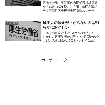
高橋洋一氏、衆院選の自民党獲得議席数
を「250～260±30」と予測、高市人気が
続く前提自民単独過半数を超える確率は
かなり高い 元財務官僚で経済学者の高
橋洋一氏が17日放送のABCテレビ「教え
て！ニュースライブ 正義のミカタ」
日本人の賃金が上がらないのは明
政治・経済
（土曜午前9時...
らかにおかしい
日本人の賃金が上がらないのは明らかに
おかしい経済学者が糾弾する｢経団連のウ
ソ｣と｢労働組合の怠慢｣いつまでも届かな
い「成長率2.0％」サッチャー政権・レー
ガン政権以降、グローバリゼーションが
世界の潮流となり、日本もその例外では
ありませんでし...
スポンサーリンク