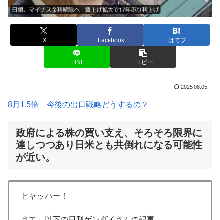
X
Facebook
はてブ
LINE
コピー
2025.08.05
8月1.5倍 今後の出口戦略どうするの？
政府による株の買い支え、そろそろ限界に
達しつつあり日米とも共倒れになる可能性
が近い。
ヒャッハー！
さて、以下の日刊ゲンダイさんの記事。