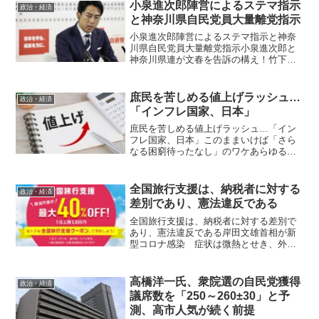
た。政界を破壊する大事件に発展する可
小泉進次郎陣営によるステマ指示
政治・経済
能性。「1人で裏金9...
と神奈川県自民党員大量離党指示
小泉進次郎陣営によるステマ指示と神奈
川県自民党員大量離党指示小泉進次郎と
神奈川県連が文春を告訴の構え！竹下雅
敏氏からの情報です。 9月25日の「週刊
文春」で、スンズロー君の陣営がニコニ
コ動画に「ステマ」コメントをするよう
庶民を苦しめる値上げラッシュ…
政治・経済
に指示していたことが...
「インフレ国家、日本」
庶民を苦しめる値上げラッシュ…「イン
フレ国家、日本」このままいけば「さら
なる困窮待ったなし」のワケあらゆる場
面で実感する物価上昇。「いつまでこの
状況が続くのか」「今耐えれば、そのう
ち価格が落ち着くのか」そう悩んでいる
全国旅行支援は、納税者に対する
政治・経済
人もいるでしょう。しかし...
差別であり、憲法違反である￼
全国旅行支援は、納税者に対する差別で
あり、憲法違反である岸田文雄首相が新
型コロナ感染 症状は微熱とせき、外遊
は中止へ小木雄太、高橋杏璃2022/8/21
19:14 政府は21日、岸田文雄首相（65）
が新型コロナウイルスに感染したと発表
高橋洋一氏、衆院選の自民党獲得
政治・経済
した...
議席数を「250～260±30」と予
測、高市人気が続く前提