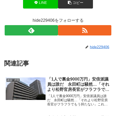
LINE
コピー
hide229406をフォローする
hide229406
関連記事
「1人で裏金9000万円」安倍派議
政治・経済
員は誰だ 永田町は騒然…「それ
より松野官房長官がフラフラでも
う持たない」
「1人で裏金9000万円」安倍派議員は誰
だ 永田町は騒然…「それより松野官房
長官がフラフラでもう持たない」これま
でバレることはないと思っていたのだろ
うが今回はさすがに桁が違うので目立っ