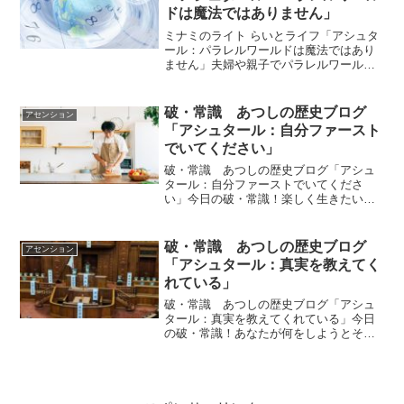
ドは魔法ではありません」
ミナミのライト らいとライフ「アシュタ
ール：パラレルワールドは魔法ではあり
ません」夫婦や親子でパラレルワールド
が分かれた時、どうなるのですか？パラ
レルワールドってよくわからないので
す。例えば夫婦や親子で分かれた時は、
破・常識 あつしの歴史ブログ
アセンション
どうなるのですか？記憶が...
「アシュタール：自分ファースト
でいてください」
破・常識 あつしの歴史ブログ「アシュ
タール：自分ファーストでいてくださ
い」今日の破・常識！楽しく生きたい、
周りの人も楽しくいて欲しいと思うなら
ばまず自分ファーストでいて下さい。ｂ
ｙアシュタールアシュタールからのメッ
破・常識 あつしの歴史ブログ
アセンション
セージ今日のアシュタールか...
「アシュタール：真実を教えてく
れている」
破・常識 あつしの歴史ブログ「アシュ
タール：真実を教えてくれている」今日
の破・常識！あなたが何をしようとそれ
はあなたの責任なのです。どんな結果に
なろうともそれはあなたが創った現実な
のです。ｂｙアシュタールアシュタール
からのメッセージ今日のア...