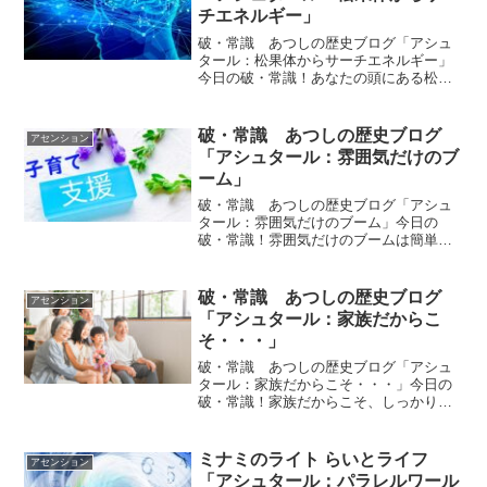
チエネルギー」
破・常識 あつしの歴史ブログ「アシュ
タール：松果体からサーチエネルギー」
今日の破・常識！あなたの頭にある松果
体（個性によって違うこともあります
が）からサーチエネルギーを出すので
す。そのエネルギーでエネルギー場をサ
破・常識 あつしの歴史ブログ
アセンション
ーチして欲しい情報を探してく...
「アシュタール：雰囲気だけのブ
ーム」
破・常識 あつしの歴史ブログ「アシュ
タール：雰囲気だけのブーム」今日の
破・常識！雰囲気だけのブームは簡単に
つくることができるのです。ｂｙアシュ
タールアシュタールからのメッセージ今
日のアシュタールからのメッセージをお
破・常識 あつしの歴史ブログ
アセンション
伝えします。「雰囲気だけの...
「アシュタール：家族だからこ
そ・・・」
破・常識 あつしの歴史ブログ「アシュ
タール：家族だからこそ・・・」今日の
破・常識！家族だからこそ、しっかりと
話をしてください。表面的な平和を望ま
ないでください。ｂｙアシュタールアシ
ュタールからのメッセージ今日のアシュ
ミナミのライト らいとライフ
アセンション
タールからのメッセージを...
「アシュタール：パラレルワール