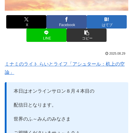
X
Facebook
はてブ
LINE
コピー
2025.08.29
ミナミのライト らいとライフ「アシュタール：机上の空
論」
本日はオンラインサロン８月４本目の
配信日となります。
世界のふ～みんのみなさま
ご視聴くださいませぇ～＾０＾