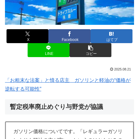
X
Facebook
はてブ
LINE
コピー
2025.08.21
「お粗末な法案」と憤る店主 ガソリンと軽油の“価格が
逆転する可能性”
暫定税率廃止めぐり与野党が協議
ガソリン価格についてです。「レギュラーガソリ