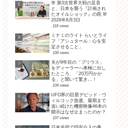
🌸 第3次世界大戦の足音
と、日本を襲う『計画され
たオイルショック』の罠 🌸
2026年8月3日
118 views
ミナミのライト らいとライ
フ「アシュタール：心を安
定させること」
109 views
夫が9年目の「プリウス」
をディーラーへ車検に出し
たところ、「20万円かか
る」と聞いて驚き…！
109 views
UFO界の巨星デビッド・ウ
ィルコック急逝。最期まで
追い続けた機密映像46本の
開示はなぜ止まったのか？
107 views
日米共同で円安介入の裏