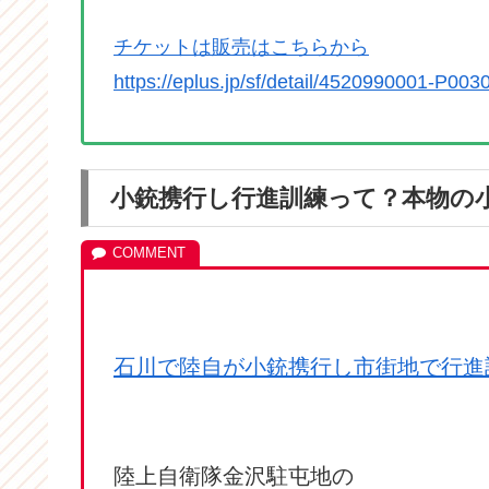
チケットは販売はこちらから
https://eplus.jp/sf/detail/4520990001-P003
小銃携行し行進訓練って？本物の
石川で陸自が小銃携行し市街地で行進
陸上自衛隊金沢駐屯地の