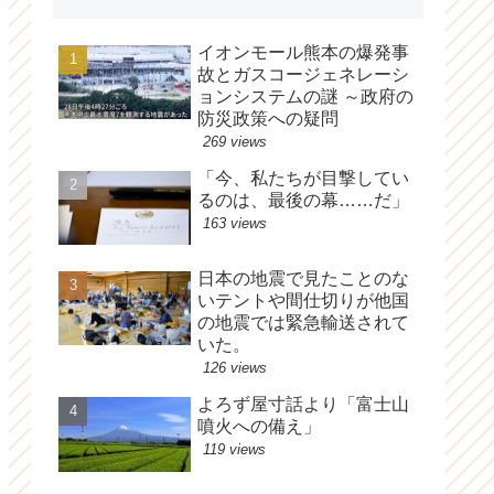
イオンモール熊本の爆発事
故とガスコージェネレーシ
ョンシステムの謎 ～政府の
防災政策への疑問
269 views
「今、私たちが目撃してい
るのは、最後の幕……だ」
163 views
日本の地震で見たことのな
いテントや間仕切りが他国
の地震では緊急輸送されて
いた。
126 views
よろず屋寸話より「富士山
噴火への備え」
119 views