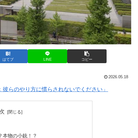
はてブ
LINE
コピー
2026.05.18
：彼らのやり方に慣らされないでください」
次
」
？本物の小銃！？