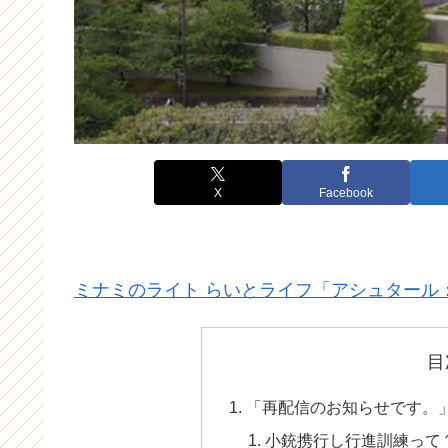
X
Facebook
ミナミのライト らいとライフ「アシュタール
目
「再配信のお知らせです。
小銃携行し行進訓練って