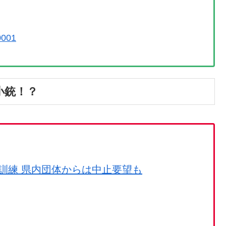
0001
小銃！？
訓練 県内団体からは中止要望も