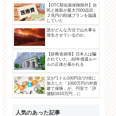
【OTC類似薬保険除外】自
民と維新が最大7000品目、
２兆円の削減プランを協議
していた
誰がどんな方法で山火事を
発生させているのか。
【財務省崩壊】日本人は騙
されていた…60年償還ルー
ルの正体が暴かれる
父が“1ドル100円台”の頃に
加入した「1000万円の外貨
建て保険」が、円安で「評
価額1610万円」に
人気のあった記事