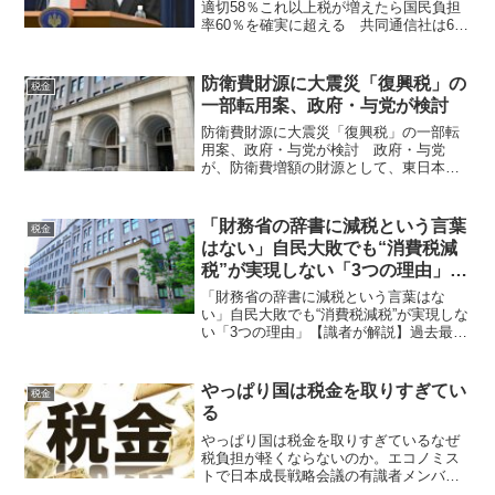
適切58％これ以上税が増えたら国民負担
率60％を確実に超える 共同通信社は6
日、安全保障に関する全国郵送世論調査
の結果をまとめた。岸田文雄首相が表明
した防衛力強化のための増税方針につい
防衛費財源に大震災「復興税」の
税金
て「支持する」は...
一部転用案、政府・与党が検討
防衛費財源に大震災「復興税」の一部転
用案、政府・与党が検討 政府・与党
が、防衛費増額の財源として、東日本大
震災の復興予算に使われている「復興特
別所得税」の一部を転用する案を検討し
ていることがわかった。法人税の増税に
「財務省の辞書に減税という言葉
税金
よって７０００億～８０００...
はない」自民大敗でも“消費税減
税”が実現しない「3つの理由」
【識者が解説】
「財務省の辞書に減税という言葉はな
い」自民大敗でも“消費税減税”が実現しな
い「3つの理由」【識者が解説】過去最高
を5年連続更新しました。税収入が増えた
ぶんは国民に還元してしかるべきなの
に、税金の放漫な使い方が後を絶ちませ
やっぱり国は税金を取りすぎてい
税金
ん。7月の参議院議員...
る
やっぱり国は税金を取りすぎているなぜ
税負担が軽くならないのか。エコノミス
トで日本成長戦略会議の有識者メンバー
の会田卓司さんは「財務省には、消費税