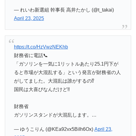
— れいわ新選組 幹事長 高井たかし (@t_takai)
April 23, 2025
https://t.co/HzVwzNEKhb
財務省に電話📞
「ガソリンを一気に1リットルあたり25.1円下が
ると市場が大混乱する」という発言が財務省の人
がしてました。大混乱は誰がするの⁉️
国民は大喜びなんだけど‼️
財務省
ガソリンスタンドが大混乱します。…
— ゆうこりん (@KEa92vx5BiIh6Ox)
April 23,