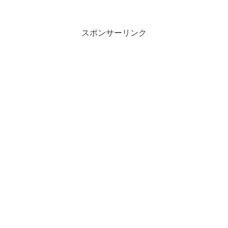
を中心とした『安定財源』重視の考えが
ある。しかし、景気の良し悪しに関わら
ず税金を取り続けることは...
スポンサーリンク