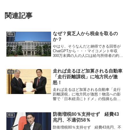
関連記事
なぜ？貧乏人から税金を取るの
税金
か？
やはり、そうなんだと納得できる回答が
ChatGPTから・・・マイコメント年収
300万未満の人の人口は給与所得者の約
35％となっています。また、高齢者世帯
では全体の6割を占めています。年収300
万円以下との人の生活は最近の物価上昇
走れば走るほど加算される自動車
税金
によってかな...
「走行距離課税」に地方民が激
怒！
走れば走るほど加算される自動車「走行
距離課税」に地方民が激怒！物流への影
響で「日本経済にトドメ」の指摘も自動
車の走行距離に応じて課税する「走行距
離課税」に注目が集まっている。 10月
26日、政府の税制調査会は、自動車税制
防衛増税80％支持せず 経費43
税金
の見直しに着手。その...
兆円、不適切58％
防衛増税80％支持せず 経費43兆円、不