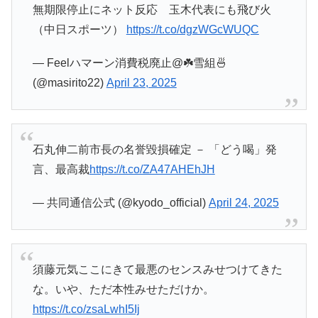
無期限停止にネット反応 玉木代表にも飛び火
（中日スポーツ）
https://t.co/dgzWGcWUQC
— Feelハマーン消費税廃止@☘️雪組🍜
(@masirito22)
April 23, 2025
石丸伸二前市長の名誉毀損確定 － 「どう喝」発
言、最高裁
https://t.co/ZA47AHEhJH
— 共同通信公式 (@kyodo_official)
April 24, 2025
須藤元気ここにきて最悪のセンスみせつけてきた
な。いや、ただ本性みせただけか。
https://t.co/zsaLwhI5Ij