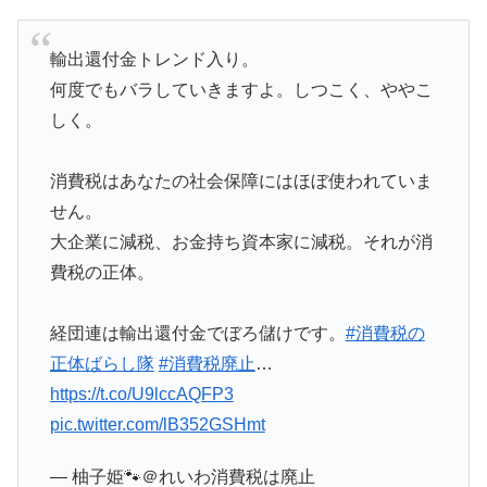
輸出還付金トレンド入り。
何度でもバラしていきますよ。しつこく、ややこ
しく。
消費税はあなたの社会保障にはほぼ使われていま
せん。
大企業に減税、お金持ち資本家に減税。それが消
費税の正体。
経団連は輸出還付金でぼろ儲けです。
#消費税の
正体ばらし隊
#消費税廃止
…
https://t.co/U9lccAQFP3
pic.twitter.com/lB352GSHmt
— 柚子姫🐾＠れいわ消費税は廃止