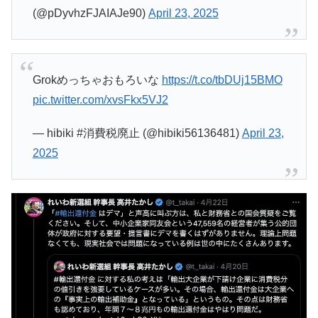
(@pDyvhzFJAIAJe90)
April 23, 2025
Grokめっちゃおもろいな
https://t.co/tbDUj15BMO
pic.twitter.com/xvsFkx5VJ2
— hibiki #消費税廃止 (@hibiki56136481)
April 23,
2025