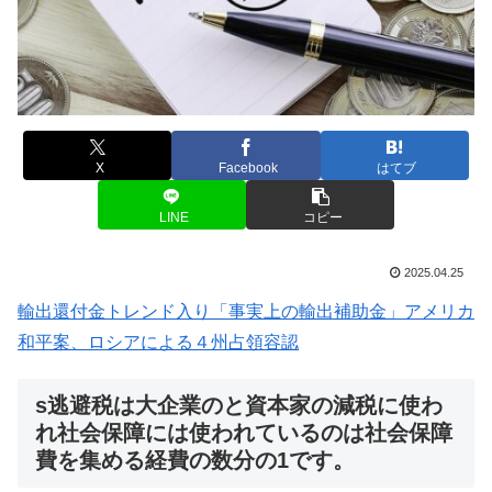
X
Facebook
はてブ
LINE
コピー
2025.04.25
輸出還付金トレンド入り「事実上の輸出補助金」アメリカ
和平案、ロシアによる４州占領容認
s逃避税は大企業のと資本家の減税に使わ
れ社会保障には使われているのは社会保障
費を集める経費の数分の1です。